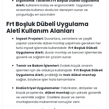
Ergonomik Tasarım:
Frt Boşluk Dübeli Uygulama
Aleti
, kullanımı kolay ve ergonomiktir. Uygulama
sırasında kullanıcı dostu bir deneyim sunar ve
yorgunluğu en aza indirir.
Frt Boşluk Dübeli Uygulama
Aleti Kullanım Alanları
İnşaat Projeleri:
Duvarlara, zeminlere ve çeşitli
yapılar üzerinde dübel montajı yapılması gereken her
türlü inşaat işlerinde kullanılabilir.
Frt Boşluk Dübeli
Uygulama Aleti
, duvar montajı ve benzeri işlemlerde
güvenli ve sağlam bir çözüm sunar.
Tamir ve Bakım İşlemleri:
Evdeki küçük onarım
işlemleri için de oldukça kullanışlıdır.
Frt Boşluk Dübeli
Uygulama Aleti
, pratikliği ile
hızlı dübel montajı
sağlar, böylece işler hızla tamamlanır.
Endüstriyel Uygulamalar:
Fabrikalar, atölyeler ve
büyük projelerde,
dübel montajı
için yüksek güvenlik
ve verimlilik sağlar. Özellikle duvar ve zemin
montajlarında mükemmel sonuçlar verir.