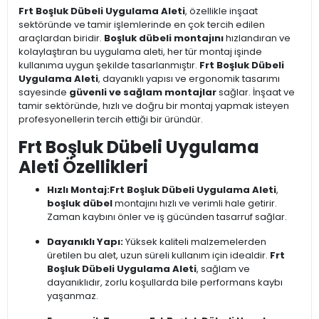
Frt Boşluk Dübeli Uygulama Aleti
, özellikle inşaat
sektöründe ve tamir işlemlerinde en çok tercih edilen
araçlardan biridir.
Boşluk dübeli montajını
hızlandıran ve
kolaylaştıran bu uygulama aleti, her tür montaj işinde
kullanıma uygun şekilde tasarlanmıştır.
Frt Boşluk Dübeli
Uygulama Aleti
, dayanıklı yapısı ve ergonomik tasarımı
sayesinde
güvenli ve sağlam montajlar
sağlar. İnşaat ve
tamir sektöründe, hızlı ve doğru bir montaj yapmak isteyen
profesyonellerin tercih ettiği bir üründür.
Frt Boşluk Dübeli Uygulama
Aleti Özellikleri
Hızlı Montaj:
Frt Boşluk Dübeli Uygulama Aleti
,
boşluk dübel
montajını hızlı ve verimli hale getirir.
Zaman kaybını önler ve iş gücünden tasarruf sağlar.
Dayanıklı Yapı:
Yüksek kaliteli malzemelerden
üretilen bu alet, uzun süreli kullanım için idealdir.
Frt
Boşluk Dübeli Uygulama Aleti
, sağlam ve
dayanıklıdır, zorlu koşullarda bile performans kaybı
yaşanmaz.