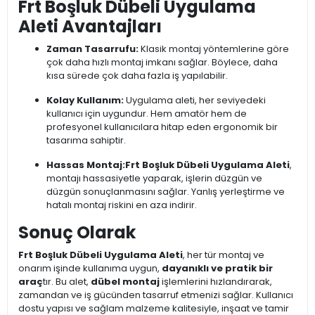
Frt Boşluk Dübeli Uygulama
Aleti Avantajları
Zaman Tasarrufu:
Klasik montaj yöntemlerine göre
çok daha hızlı montaj imkanı sağlar. Böylece, daha
kısa sürede çok daha fazla iş yapılabilir.
Kolay Kullanım:
Uygulama aleti, her seviyedeki
kullanıcı için uygundur. Hem amatör hem de
profesyonel kullanıcılara hitap eden ergonomik bir
tasarıma sahiptir.
Hassas Montaj:
Frt Boşluk Dübeli Uygulama Aleti
,
montajı hassasiyetle yaparak, işlerin düzgün ve
düzgün sonuçlanmasını sağlar. Yanlış yerleştirme ve
hatalı montaj riskini en aza indirir.
Sonuç Olarak
Frt Boşluk Dübeli Uygulama Aleti
, her tür montaj ve
onarım işinde kullanıma uygun,
dayanıklı ve pratik bir
araç
tır. Bu alet,
dübel montaj
işlemlerini hızlandırarak,
zamandan ve iş gücünden tasarruf etmenizi sağlar. Kullanıcı
dostu yapısı ve sağlam malzeme kalitesiyle, inşaat ve tamir