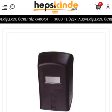
0
VERİŞLERDE ÜCRETSİZ KARGO!
3000 TL ÜZERİ ALIŞVERİŞLERDE ÜCR