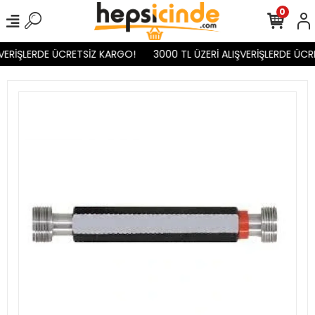
0
VERİŞLERDE ÜCRETSİZ KARGO!
3000 TL ÜZERİ ALIŞVERİŞLERDE ÜCR