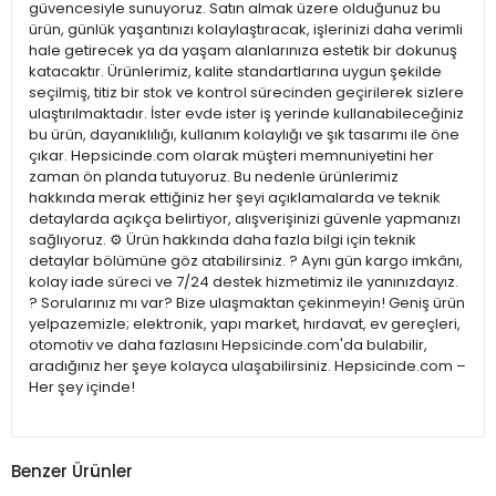
güvencesiyle sunuyoruz. Satın almak üzere olduğunuz bu
ürün, günlük yaşantınızı kolaylaştıracak, işlerinizi daha verimli
hale getirecek ya da yaşam alanlarınıza estetik bir dokunuş
katacaktır. Ürünlerimiz, kalite standartlarına uygun şekilde
seçilmiş, titiz bir stok ve kontrol sürecinden geçirilerek sizlere
ulaştırılmaktadır. İster evde ister iş yerinde kullanabileceğiniz
bu ürün, dayanıklılığı, kullanım kolaylığı ve şık tasarımı ile öne
çıkar. Hepsicinde.com olarak müşteri memnuniyetini her
zaman ön planda tutuyoruz. Bu nedenle ürünlerimiz
hakkında merak ettiğiniz her şeyi açıklamalarda ve teknik
detaylarda açıkça belirtiyor, alışverişinizi güvenle yapmanızı
sağlıyoruz. ⚙️ Ürün hakkında daha fazla bilgi için teknik
detaylar bölümüne göz atabilirsiniz. ? Aynı gün kargo imkânı,
kolay iade süreci ve 7/24 destek hizmetimiz ile yanınızdayız.
? Sorularınız mı var? Bize ulaşmaktan çekinmeyin! Geniş ürün
yelpazemizle; elektronik, yapı market, hırdavat, ev gereçleri,
otomotiv ve daha fazlasını Hepsicinde.com'da bulabilir,
aradığınız her şeye kolayca ulaşabilirsiniz. Hepsicinde.com –
Her şey içinde!
Benzer Ürünler