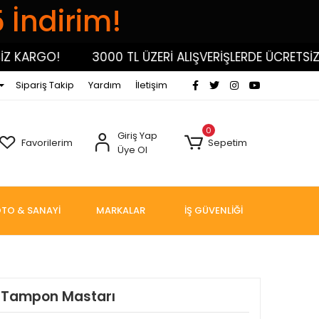
5 İndirim!
KARGO!
3000 TL ÜZERİ ALIŞVERİŞLERDE ÜCRETSİZ KA
Sipariş Takip
Yardım
İletişim
0
Giriş Yap
Favorilerim
Sepetim
Üye Ol
TO & SANAYİ
MARKALAR
İŞ GÜVENLİĞİ
a Tampon Mastarı