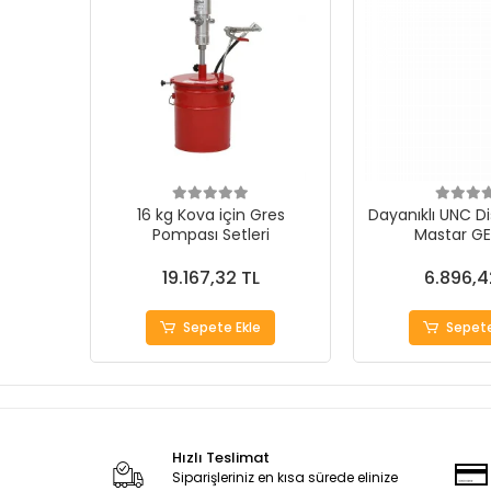
16 kg Kova için Gres
Dayanıklı UNC Di
Pompası Setleri
Mastar G
19.167,32 TL
6.896,4
Sepete Ekle
Sepete
Hızlı Teslimat
Siparişleriniz en kısa sürede elinize