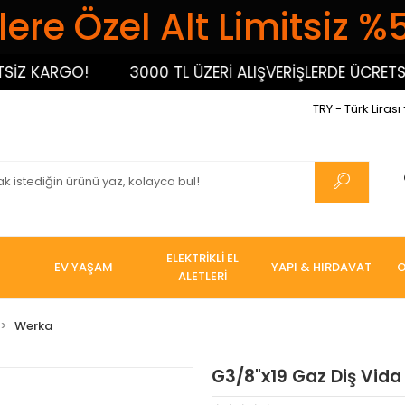
ere Özel Alt Limitsiz %
 KARGO!
3000 TL ÜZERİ ALIŞVERİŞLERDE ÜCRETSİZ 
TRY - Türk Lirası
ELEKTRİKLİ EL
EV YAŞAM
YAPI & HIRDAVAT
O
ALETLERİ
Werka
G3/8"x19 Gaz Diş Vid