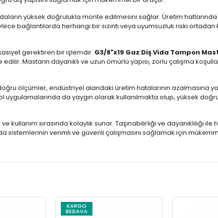
 vidaların yüksek doğrulukla monte edilmesini sağlar. Üretim hatlarınd
öylece bağlantılarda herhangi bir sızıntı veya uyumsuzluk riski ortadan 
asiyet gerektiren bir işlemdir.
G3/8"x19 Gaz Diş Vida Tampon Mast
dilir. Mastarın dayanıklı ve uzun ömürlü yapısı, zorlu çalışma koşulları
doğru ölçümler, endüstriyel alandaki üretim hatalarının azalmasına yar
ontrol uygulamalarında da yaygın olarak kullanılmakta olup, yüksek doğ
 kullanım sırasında kolaylık sunar. Taşınabilirliği ve dayanıklılığı ile h
vida sistemlerinin verimli ve güvenli çalışmasını sağlamak için mükem
KARGO
BEDAVA