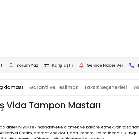
Et
Yorum Yaz
Karşılaştır
Gelince Haber Ver
çıklaması
Garanti ve Teslimat
Taksit Seçenekleri
Yo
Diş Vida Tampon Mastarı
 vida dişlerini yüksek hassasiyetle ölçmek ve kalibre etmek için tasarlan
düstriyel üretim, otomotiv sektörü, boru montajı ve mühendislik uygula
oğru diş yapısını sağlamak için mükemmel bir araçtır.