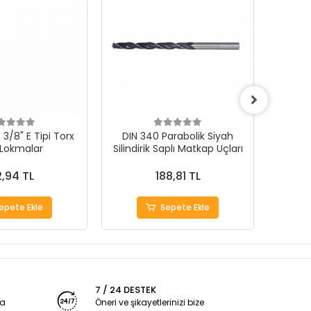
3/8" E Tipi Torx
DIN 340 Parabolik Siyah
 Lokmalar
Silindirik Saplı Matkap Uçları
1000Ad
,94 TL
188,81 TL
epete Ekle
Sepete Ekle
7 / 24 DESTEK
ya
Öneri ve şikayetlerinizi bize