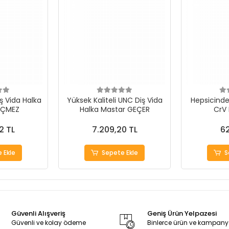
ş Vida Halka
Yüksek Kaliteli UNC Diş Vida
Hepsicinde 
EÇMEZ
Halka Mastar GEÇER
CrV
2 TL
7.209,20 TL
62
 Ekle
Sepete Ekle
S
Güvenli Alışveriş
Geniş Ürün Yelpazesi
Güvenli ve kolay ödeme
Binlerce ürün ve kampan