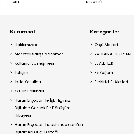
sistemi
seçeneği
Kurumsal
Kategoriler
Hakkımızda
Ölçü Aletleri
Mesafeli Satış Sözleşmesi
YAĞLAMA GRUPLARI
Kullanıcı Sözleşmesi
EL ALETLERİ
İletişim
Ev Yaşam
İade Koşulları
Elektrikli El Aletleri
Gizlilik Politikası
Harun Erçoban ile İşbirliğimiz:
Dijitalde Gerçek Bir Dönüşüm
Hikayesi
Harun Erçoban: hepsicinde.com’un
Dijitaldeki Güçlü Ortağı