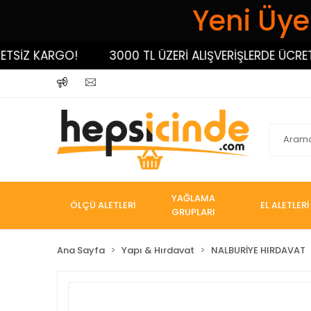
Yeni Üyel
İZ KARGO!
3000 TL ÜZERİ ALIŞVERİŞLERDE ÜCRETSİZ
YAĞLAMA
ÖLÇÜ ALETLERİ
EL ALETLERİ
GRUPLARI
Ana Sayfa
Yapı & Hırdavat
NALBURİYE HIRDAVAT