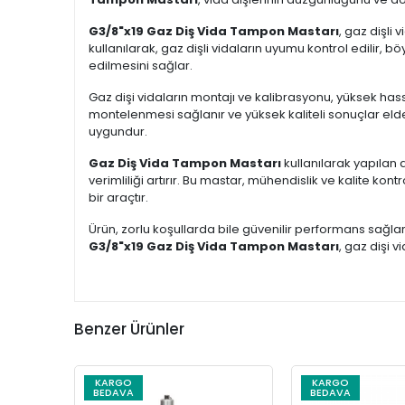
G3/8"x19 Gaz Diş Vida Tampon Mastarı
, gaz dişli
kullanılarak, gaz dişli vidaların uyumu kontrol edilir, b
edilmesini sağlar.
Gaz dişi vidaların montajı ve kalibrasyonu, yüksek hass
montelenmesi sağlanır ve yüksek kaliteli sonuçlar elde e
uygundur.
Gaz Diş Vida Tampon Mastarı
kullanılarak yapılan 
verimliliği artırır. Bu mastar, mühendislik ve kalite k
bir araçtır.
Ürün, zorlu koşullarda bile güvenilir performans sağlar ve
G3/8"x19 Gaz Diş Vida Tampon Mastarı
, gaz dişi 
Benzer Ürünler
KARGO
KARGO
BEDAVA
BEDAVA