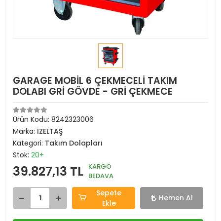
GARAGE MOBİL 6 ÇEKMECELİ TAKIM
DOLABI GRİ GÖVDE - GRİ ÇEKMECE
Ürün Kodu:
8242323006
Marka:
İZELTAŞ
Kategori:
Takım Dolapları
Stok:
20+
KARGO
39.827,13 TL
BEDAVA
Sepete
Hemen Al
Ekle