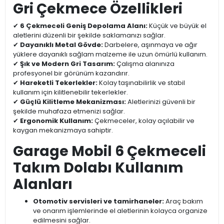
Gri Çekmece Özellikleri
✔
6 Çekmeceli Geniş Depolama Alanı:
Küçük ve büyük el
aletlerini düzenli bir şekilde saklamanızı sağlar.
✔
Dayanıklı Metal Gövde:
Darbelere, aşınmaya ve ağır
yüklere dayanıklı sağlam malzeme ile uzun ömürlü kullanım.
✔
Şık ve Modern Gri Tasarım:
Çalışma alanınıza
profesyonel bir görünüm kazandırır.
✔
Hareketli Tekerlekler:
Kolay taşınabilirlik ve stabil
kullanım için kilitlenebilir tekerlekler.
✔
Güçlü Kilitleme Mekanizması:
Aletlerinizi güvenli bir
şekilde muhafaza etmenizi sağlar.
✔
Ergonomik Kullanım:
Çekmeceler, kolay açılabilir ve
kaygan mekanizmaya sahiptir.
Garage Mobil 6 Çekmeceli
Takım Dolabı Kullanım
Alanları
Otomotiv servisleri ve tamirhaneler:
Araç bakım
ve onarım işlemlerinde el aletlerinin kolayca organize
edilmesini sağlar.