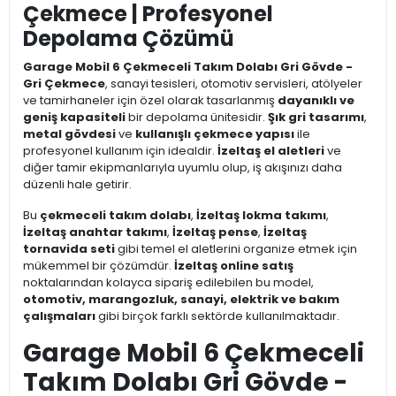
Çekmece | Profesyonel
Depolama Çözümü
Garage Mobil 6 Çekmeceli Takım Dolabı Gri Gövde -
Gri Çekmece
, sanayi tesisleri, otomotiv servisleri, atölyeler
ve tamirhaneler için özel olarak tasarlanmış
dayanıklı ve
geniş kapasiteli
bir depolama ünitesidir.
Şık gri tasarımı
,
metal gövdesi
ve
kullanışlı çekmece yapısı
ile
profesyonel kullanım için idealdir.
İzeltaş el aletleri
ve
diğer tamir ekipmanlarıyla uyumlu olup, iş akışınızı daha
düzenli hale getirir.
Bu
çekmeceli takım dolabı
,
İzeltaş lokma takımı
,
İzeltaş anahtar takımı
,
İzeltaş pense
,
İzeltaş
tornavida seti
gibi temel el aletlerini organize etmek için
mükemmel bir çözümdür.
İzeltaş online satış
noktalarından kolayca sipariş edilebilen bu model,
otomotiv, marangozluk, sanayi, elektrik ve bakım
çalışmaları
gibi birçok farklı sektörde kullanılmaktadır.
Garage Mobil 6 Çekmeceli
Takım Dolabı Gri Gövde -