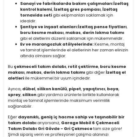
Sanayi ve fabrikalarda bakım çalışmaları:
İzeltaş
kontrol kalemi
,
İzeltaş gres pompası
,
İzeltaş
tornavida seti
gibi ekipmanları saklamak için
idealdir.
Şantiye ve inşaat alanları:
İzeltaş pense fiyatları
,
boru kesme makası
,
makas
,
derin lokma takımı
gibi el aletlerini düzenli saklamak için mükemmeldir.
Ev ve marangozluk atölyelerinde:
Kesme, montaj
ve tamirat işlemlerinde el aletlerinin her zaman elinizin
altında olmasını sağlar.
Bu
çekmeceli takım dolabı
,
rotil çektirme
,
boru kesme
makası
,
makas
,
derin lokma takımı
gibi diğer
İzeltaş el
aletleri
ile mükemmel bir uyum içindedir.
Ayrıca,
dübel
,
silikon kanülü
,
pipet
,
yapıştırıcı
,
boya
,
sprey
,
silikon
gibi yardımcı ürünlerle birlikte kullanılarak
montaj ve tamirat işlemlerinde maksimum verimlilik
sağlanabilir.
Eğer
dayanıklı, geniş iç hacme sahip ve taşınabilir bir
takım dolabı
arıyorsanız,
Garage Mobil 6 Çekmeceli
Takım Dolabı Gri Gövde - Gri Çekmece
tam size göre!
Şimdi sipariş verin ve profesyonel çalışma alanınızı