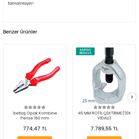
tamamlayın!
Benzer Ürünler
KARGO
BEDAVA
İzeltaş Opak Kombine
45 MM ROTİL ÇEKTİRME(TEK
Pense 160 mm
VİDALI)
774,47 TL
7.789,55 TL