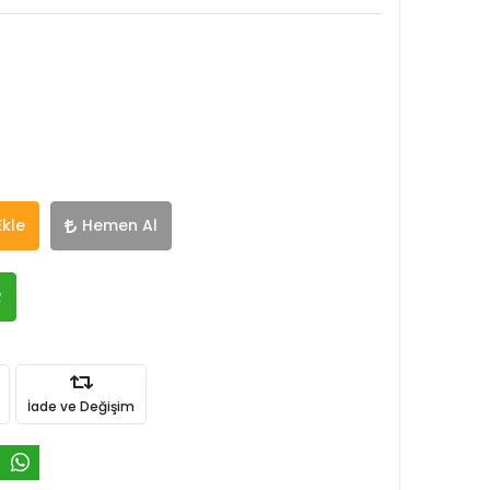
Ekle
Hemen Al
R
İade ve Değişim