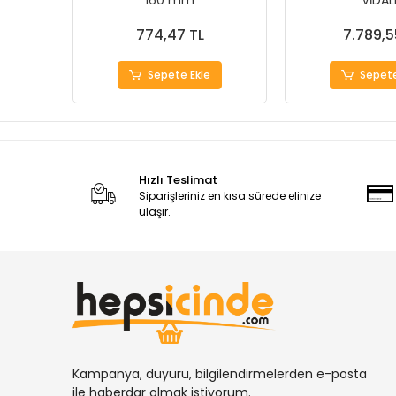
160 mm
VİDAL
774,47 TL
7.789,5
Sepete Ekle
Sepete
Hızlı Teslimat
Siparişleriniz en kısa sürede elinize
ulaşır.
Kampanya, duyuru, bilgilendirmelerden e-posta
ile haberdar olmak istiyorum.