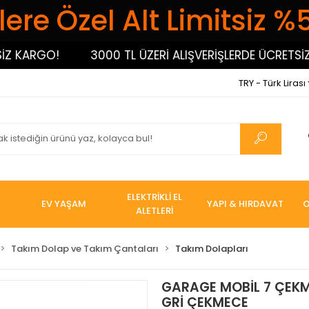
ere Özel Alt Limitsiz %
ARGO!
3000 TL ÜZERİ ALIŞVERİŞLERDE ÜCRETSİZ KA
TRY - Türk Lirası
ELEKTRİKLİ EL
EV YAŞAM
YAPI & HIRDAVAT
O
ALETLERİ
Takım Dolap ve Takım Çantaları
Takım Dolapları
GARAGE MOBİL 7 ÇEKM
GRİ ÇEKMECE