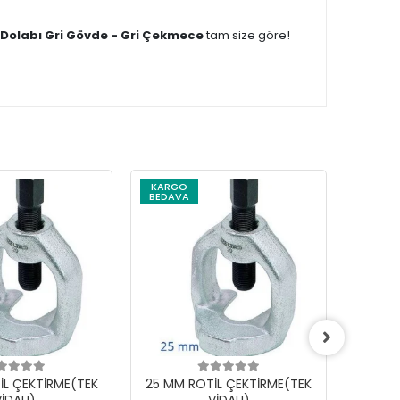
Dolabı Gri Gövde - Gri Çekmece
tam size göre!
KARGO
BEDAVA
İL ÇEKTİRME(TEK
25 MM ROTİL ÇEKTİRME(TEK
18 MM