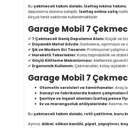
Bu
çekmeceli takım dolabı
,
İzeltaş lokma takımı
,
depolama alanına sahiptir.
İzeltaş online satış
nokta
birçok farklı sektörde kullanılmaktadır.
Garage Mobil 7 Çekmecel
✔
7 Çekmeceli Geniş Depolama Alanı:
Küçük ve büyü
✔
Dayanıklı Metal Gövde:
Darbelere, aşınmaya ve ağ
✔
Şık ve Modern Gri Tasarım:
Profesyonel çalışma al
✔
Hareketli Tekerlekler:
Kolay taşınabilirlik ve stabil 
✔
Güçlü Kilitleme Mekanizması:
Aletlerinizi güvenl
✔
Ergonomik Kullanım:
Çekmeceler, kolay açılabilir
Garage Mobil 7 Çekmece
Otomotiv servisleri ve tamirhaneler:
Araç ba
Sanayi ve fabrikalarda bakım çalışmaları:
Şantiye ve inşaat alanları:
İzeltaş pense fiy
Ev ve marangozluk atölyelerinde:
Kesme, mon
Bu
çekmeceli takım dolabı
,
rotil çektirme
,
boru 
Ayrıca,
dübel
,
silikon kanülü
,
pipet
,
yapıştırıcı
,
bo