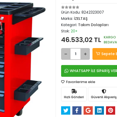
Ürün Kodu:
8242323007
Marka:
İZELTAŞ
Kategori:
Takım Dolapları
Stok:
20+
KARGO
46.533,02 TL
BEDAVA
Sepete 
WHATSAPP İLE SİPARİŞ VE
Favorilerime ekle
Hızlı Gönderi
Güvenli Alışveriş