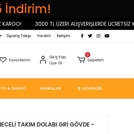
5 İndirim!
RGO!
3000 TL ÜZERİ ALIŞVERİŞLERDE ÜCRETSİZ KARG
Sipariş Takip
Yardım
İletişim
0
Giriş Yap
Favorilerim
Sepetim
Üye Ol
TO & SANAYİ
MARKALAR
İŞ GÜVENLİĞİ
ECELİ TAKIM DOLABI GRİ GÖVDE -