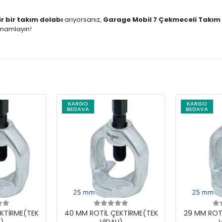
ir bir takım dolabı
arıyorsanız,
Garage Mobil 7 Çekmeceli Takım 
amamlayın!
KARGO
KARGO
BEDAVA
BEDAVA
KTİRME(TEK
40 MM ROTİL ÇEKTİRME(TEK
29 MM ROT