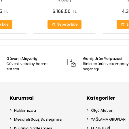
I)
VİDALI)
V
5 TL
6.168,50 TL
4.3
 Ekle
Sepete Ekle
S
Güvenli Alışveriş
Geniş Ürün Yelpazesi
Güvenli ve kolay ödeme
Binlerce ürün ve kampan
sistemi
seçeneği
Kurumsal
Kategoriler
Hakkımızda
Ölçü Aletleri
Mesafeli Satış Sözleşmesi
YAĞLAMA GRUPLARI
Kullanıcı Sözleşmesi
EL ALETLERİ