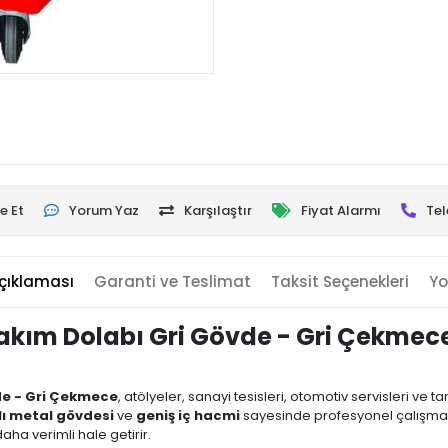
e Et
Yorum Yaz
Karşılaştır
Fiyat Alarmı
Tel
çıklaması
Garanti ve Teslimat
Taksit Seçenekleri
Yo
akım Dolabı Gri Gövde - Gri Çekmec
de - Gri Çekmece
, atölyeler, sanayi tesisleri, otomotiv servisleri v
ı metal gövdesi
ve
geniş iç hacmi
sayesinde profesyonel çalışma 
daha verimli hale getirir.