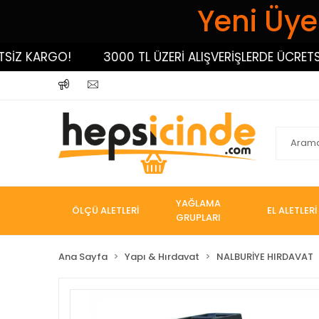
Yeni Üyel
 KARGO!
3000 TL ÜZERİ ALIŞVERİŞLERDE ÜCRETSİZ K
YAĞLAMA
ÖLÇÜ ALETLERİ
EL ALETLERİ
GRUPLARI
Ana Sayfa
Yapı & Hırdavat
NALBURİYE HIRDAVAT