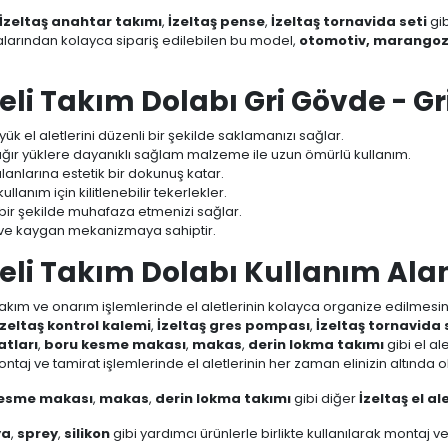
İzeltaş anahtar takımı
,
İzeltaş pense
,
İzeltaş tornavida seti
gib
larından kolayca sipariş edilebilen bu model,
otomotiv, marangozlu
i Takım Dolabı Gri Gövde - Gr
k el aletlerini düzenli bir şekilde saklamanızı sağlar.
ır yüklere dayanıklı sağlam malzeme ile uzun ömürlü kullanım.
anlarına estetik bir dokunuş katar.
kullanım için kilitlenebilir tekerlekler.
i bir şekilde muhafaza etmenizi sağlar.
 ve kaygan mekanizmaya sahiptir.
li Takım Dolabı Kullanım Alan
kım ve onarım işlemlerinde el aletlerinin kolayca organize edilmesini
İzeltaş kontrol kalemi
,
İzeltaş gres pompası
,
İzeltaş tornavida 
atları
,
boru kesme makası
,
makas
,
derin lokma takımı
gibi el a
taj ve tamirat işlemlerinde el aletlerinin her zaman elinizin altında o
kesme makası
,
makas
,
derin lokma takımı
gibi diğer
İzeltaş el al
ya
,
sprey
,
silikon
gibi yardımcı ürünlerle birlikte kullanılarak montaj 