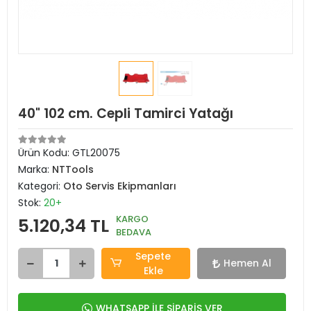
40" 102 cm. Cepli Tamirci Yatağı
Ürün Kodu:
GTL20075
Marka:
NTTools
Kategori:
Oto Servis Ekipmanları
Stok:
20+
KARGO
5.120,34 TL
BEDAVA
Sepete
Hemen Al
Ekle
WHATSAPP İLE SİPARİŞ VER