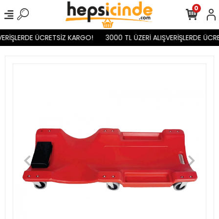
0
VERİŞLERDE ÜCRETSİZ KARGO!
3000 TL ÜZERİ ALIŞVERİŞLERDE ÜCR