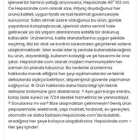
işlevsel bir tamirci yatağı arıyorsanız, Hepsicinde 40" 102 cm.
Ce Hepsicinde.com olarak size, ihtiyaç duyduğunuz her
ürünü kaliteli, uygun fiyatlı ve hızlı teslimat güvencesiyle
sunuyoruz. Satın almak üzere olduğunuz bu ürün, günlük
yaşantınızı kolaylaştıracak, işlerinizi daha verimli hale
getirecek ya da yaşam alanlarınıza estetik bir dokunuş
katacaktır. Ürünlerimiz, kalite standartlarına uygun şekilde
seçilmiş, titiz bir stok ve kontrol sürecinden geçirilerek sizlere
ulaştırılmaktadır. İster evde ister iş yerinde kullanabileceğiniz
bu ürün, dayanıklılığı, kullanım kolaylığı ve şık tasarımı ile öne
çıkar. Hepsicinde.com olarak müşteri memnuniyetini her
zaman ön planda tutuyoruz. Bu nedenle ürünlerimiz
hakkında merak ettiğiniz her şeyi açıklamalarda ve teknik
detaylarda açıkça belirtiyor, alışverişinizi güvenle yapmanızı
sağlıyoruz. ⚙️ Ürün hakkında daha fazla bilgi için teknik
detaylar bölümüne göz atabilirsiniz. ? Aynı gün kargo imkânı,
kolay iade süreci ve 7/24 destek hizmetimiz ile yanınızdayız.
? Sorularınız mı var? Bize ulaşmaktan çekinmeyin! Geniş ürün
yelpazemizle; elektronik, yapı market, hırdavat, ev gereçleri,
otomotiv ve daha fazlasını Hepsicinde.com'da bulabilir,
aradığınız her şeye kolayca ulaşabilirsiniz. Hepsicinde.com –
Her şey içinde!