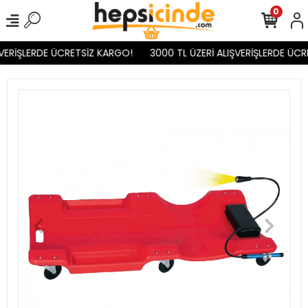
0
VERİŞLERDE ÜCRETSİZ KARGO!
3000 TL ÜZERİ ALIŞVERİŞLERDE ÜCR