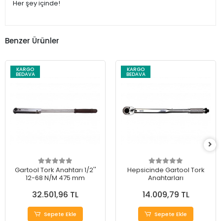
Her şey içinde!
Benzer Ürünler
KARGO
KARGO
BEDAVA
BEDAVA
Gartool Tork Anahtarı 1/2''
Hepsicinde Gartool Tork
12-68 N/M 475 mm
Anahtarları
32.501,96 TL
14.009,79 TL
Sepete Ekle
Sepete Ekle