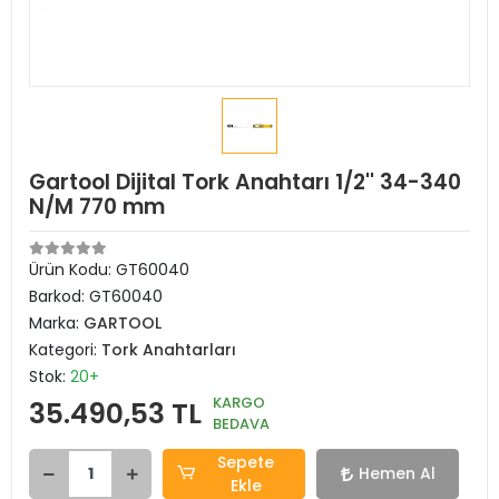
Gartool Dijital Tork Anahtarı 1/2'' 34-340
N/M 770 mm
Ürün Kodu:
GT60040
Barkod:
GT60040
Marka:
GARTOOL
Kategori:
Tork Anahtarları
Stok:
20+
KARGO
35.490,53 TL
BEDAVA
Sepete
Hemen Al
Ekle