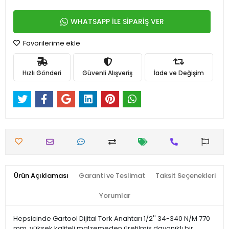
WHATSAPP İLE SİPARİŞ VER
Favorilerime ekle
Hızlı Gönderi
Güvenli Alışveriş
İade ve Değişim
Ürün Açıklaması
Garanti ve Teslimat
Taksit Seçenekleri
Yorumlar
Hepsicinde Gartool Dijital Tork Anahtarı 1/2'' 34-340 N/M 770
mm, yüksek kaliteli malzemeden üretilmiş dayanıklı bir