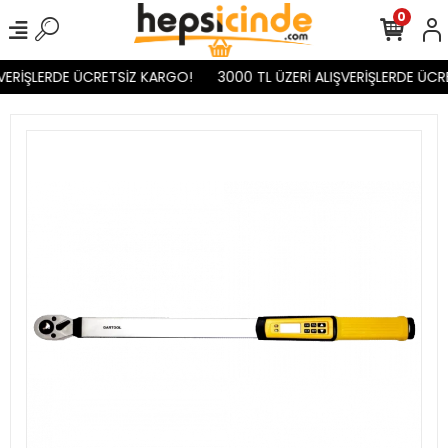
0
VERİŞLERDE ÜCRETSİZ KARGO!
3000 TL ÜZERİ ALIŞVERİŞLERDE ÜCR