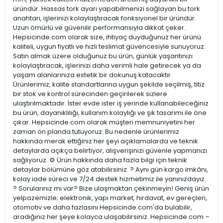
üründür. Hassas tork ayarı yapabilmenizi sağlayan bu tork
anahtarı, işlerinizi kolaylaştıracak fonksiyonel bir üründür.
Uzun ömürlü ve güvenilir performansıyla dikkat çeker.
Hepsicinde.com olarak size, ihtiyaç duyduğunuz her ürünü
kaliteli, uygun fiyatlı ve hızlı teslimat güvencesiyle sunuyoruz.
Satın almak üzere olduğunuz bu ürün, günlük yaşantınızı
kolaylaştıracak, işlerinizi daha verimli hale getirecek ya da
yaşam alanlarınıza estetik bir dokunuş katacaktır.
Ürünlerimiz, kalite standartlarına uygun şekilde seçilmiş, titiz
bir stok ve kontrol sürecinden geçirilerek sizlere
ulaştırılmaktadır. İster evde ister iş yerinde kullanabileceğiniz
bu ürün, dayanıklılığı, kullanım kolaylığı ve şık tasarımı ile öne
çıkar. Hepsicinde.com olarak müşteri memnuniyetini her
zaman ön planda tutuyoruz. Bu nedenle ürünlerimiz
hakkında merak ettiğiniz her şeyi açıklamalarda ve teknik
detaylarda açıkça belirtiyor, alışverişinizi güvenle yapmanızı
sağlıyoruz. ⚙️ Ürün hakkında daha fazla bilgi için teknik
detaylar bölümüne göz atabilirsiniz. ? Aynı gün kargo imkânı,
kolay iade süreci ve 7/24 destek hizmetimiz ile yanınızdayız.
? Sorularınız mı var? Bize ulaşmaktan çekinmeyin! Geniş ürün
yelpazemizle; elektronik, yapı market, hırdavat, ev gereçleri,
otomotiv ve daha fazlasını Hepsicinde.com'da bulabilir,
aradığınız her şeye kolayca ulaşabilirsiniz. Hepsicinde.com –