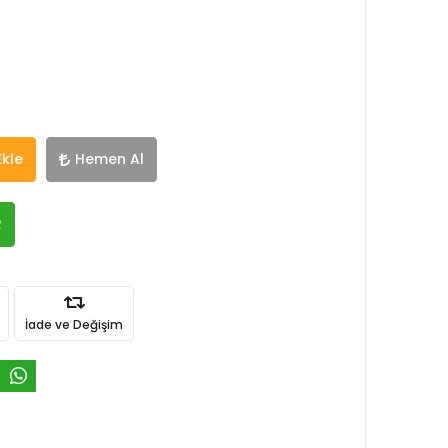
Ekle
Hemen Al
R
İade ve Değişim