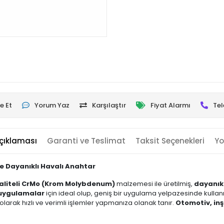
e Et
Yorum Yaz
Karşılaştır
Fiyat Alarmı
Tel
çıklaması
Garanti ve Teslimat
Taksit Seçenekleri
Yo
e Dayanıklı Havalı Anahtar
aliteli CrMo (Krom Molybdenum)
malzemesi ile üretilmiş,
dayanıkl
 uygulamalar
için ideal olup, geniş bir uygulama yelpazesinde kullanıl
olarak hızlı ve verimli işlemler yapmanıza olanak tanır.
Otomotiv, inş