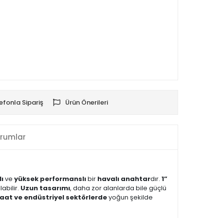
efonla Sipariş
Ürün Önerileri
rumlar
ı
ve
yüksek performanslı
bir
havalı anahtar
dır.
1”
abilir.
Uzun tasarımı
, daha zor alanlarda bile güçlü
aat ve endüstriyel sektörlerde
yoğun şekilde