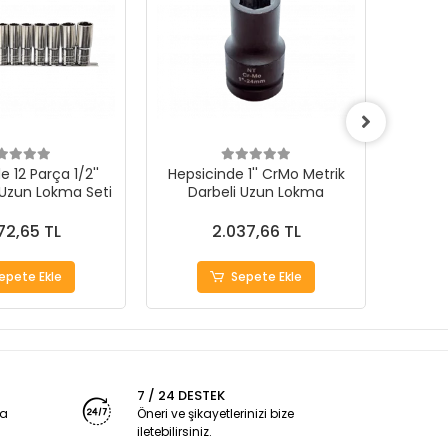
 12 Parça 1/2''
Hepsicinde 1'' CrMo Metrik
Hepsi
 Uzun Lokma Seti
Darbeli Uzun Lokma
72,65 TL
2.037,66 TL
epete Ekle
Sepete Ekle
7 / 24 DESTEK
ya
Öneri ve şikayetlerinizi bize
iletebilirsiniz.