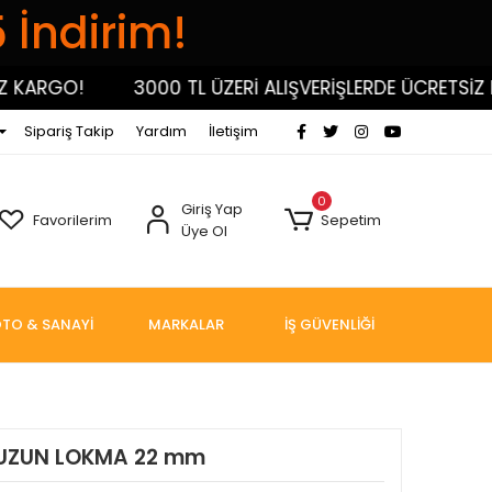
5 İndirim!
RGO!
3000 TL ÜZERİ ALIŞVERİŞLERDE ÜCRETSİZ KARG
Sipariş Takip
Yardım
İletişim
0
Giriş Yap
Favorilerim
Sepetim
Üye Ol
TO & SANAYİ
MARKALAR
İŞ GÜVENLİĞİ
 UZUN LOKMA 22 mm