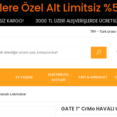
ere Özel Alt Limitsiz %
ARGO!
3000 TL ÜZERİ ALIŞVERİŞLERDE ÜCRETSİZ KA
TRY - Türk Lirası
ELEKTRİKLİ EL
EV YAŞAM
YAPI & HIRDAVAT
O
ALETLERİ
Havalı Lokmalar
GATE 1” CrMo HAVALI