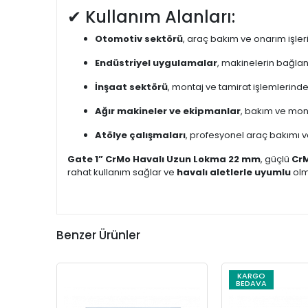
✔ Kullanım Alanları:
Otomotiv sektörü
, araç bakım ve onarım işleri
Endüstriyel uygulamalar
, makinelerin bağlant
İnşaat sektörü
, montaj ve tamirat işlemlerinde
Ağır makineler ve ekipmanlar
, bakım ve monta
Atölye çalışmaları
, profesyonel araç bakımı v
Gate 1” CrMo Havalı Uzun Lokma 22 mm
, güçlü
Cr
rahat kullanım sağlar ve
havalı aletlerle uyumlu
olma
Benzer Ürünler
KARGO
BEDAVA