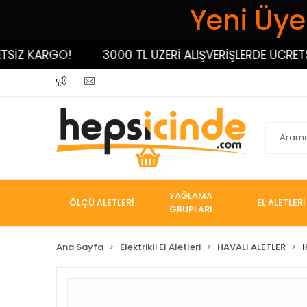
Yeni Üyel
 KARGO!
3000 TL ÜZERİ ALIŞVERİŞLERDE ÜCRETSİZ K
YAĞLAMA
ÖLÇÜ ALETLERİ
EL ALETLERİ
GRUPLARI
Ana Sayfa
Elektrikli El Aletleri
HAVALI ALETLER