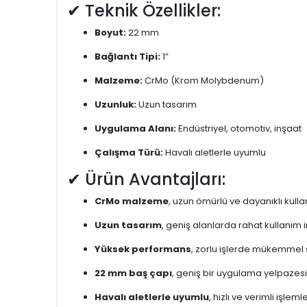
✔ Teknik Özellikler:
Boyut:
22 mm
Bağlantı Tipi:
1”
Malzeme:
CrMo (Krom Molybdenum)
Uzunluk:
Uzun tasarım
Uygulama Alanı:
Endüstriyel, otomotiv, inşaat
Çalışma Türü:
Havalı aletlerle uyumlu
✔ Ürün Avantajları:
CrMo malzeme
, uzun ömürlü ve dayanıklı kull
Uzun tasarım
, geniş alanlarda rahat kullanım
Yüksek performans
, zorlu işlerde mükemmel 
22 mm baş çapı
, geniş bir uygulama yelpazesin
Havalı aletlerle uyumlu
, hızlı ve verimli işleml