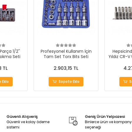
Parça 1/2''
Profesyonel Kullanım İçin
Hepsicinde
Lokma Seti
Tam Set Torx Bits Seti
Yıldız CR-V
8 TL
2.903,15 TL
4.2
 Ekle
Sepete Ekle
S
Güvenli Alışveriş
Geniş Ürün Yelpazesi
Güvenli ve kolay ödeme
Binlerce ürün ve kampan
sistemi
seçeneği