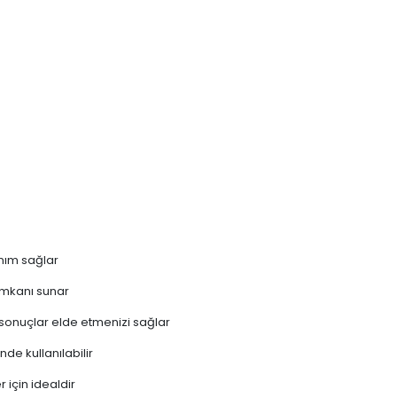
anım sağlar
 imkanı sunar
sonuçlar elde etmenizi sağlar
de kullanılabilir
er için idealdir