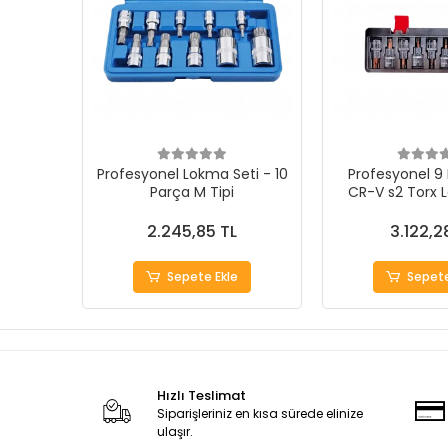
Profesyonel Lokma Seti - 10
Profesyonel 9 
Parça M Tipi
CR-V s2 Torx 
2.245,85 TL
3.122,2
Sepete Ekle
Sepete
Hızlı Teslimat
Siparişleriniz en kısa sürede elinize
ulaşır.