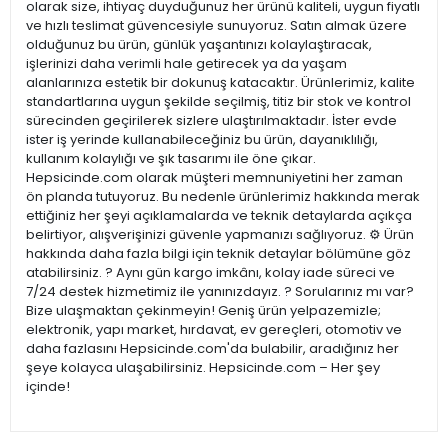
olarak size, ihtiyaç duyduğunuz her ürünü kaliteli, uygun fiyatlı
ve hızlı teslimat güvencesiyle sunuyoruz. Satın almak üzere
olduğunuz bu ürün, günlük yaşantınızı kolaylaştıracak,
işlerinizi daha verimli hale getirecek ya da yaşam
alanlarınıza estetik bir dokunuş katacaktır. Ürünlerimiz, kalite
standartlarına uygun şekilde seçilmiş, titiz bir stok ve kontrol
sürecinden geçirilerek sizlere ulaştırılmaktadır. İster evde
ister iş yerinde kullanabileceğiniz bu ürün, dayanıklılığı,
kullanım kolaylığı ve şık tasarımı ile öne çıkar.
Hepsicinde.com olarak müşteri memnuniyetini her zaman
ön planda tutuyoruz. Bu nedenle ürünlerimiz hakkında merak
ettiğiniz her şeyi açıklamalarda ve teknik detaylarda açıkça
belirtiyor, alışverişinizi güvenle yapmanızı sağlıyoruz. ⚙️ Ürün
hakkında daha fazla bilgi için teknik detaylar bölümüne göz
atabilirsiniz. ? Aynı gün kargo imkânı, kolay iade süreci ve
7/24 destek hizmetimiz ile yanınızdayız. ? Sorularınız mı var?
Bize ulaşmaktan çekinmeyin! Geniş ürün yelpazemizle;
elektronik, yapı market, hırdavat, ev gereçleri, otomotiv ve
daha fazlasını Hepsicinde.com'da bulabilir, aradığınız her
şeye kolayca ulaşabilirsiniz. Hepsicinde.com – Her şey
içinde!