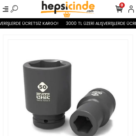
0
VERİŞLERDE ÜCRETSİZ KARGO!
3000 TL ÜZERİ ALIŞVERİŞLERDE ÜCR