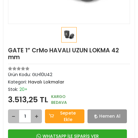
GATE 1” CrMo HAVALI UZUN LOKMA 42
mm
Ürün Kodu:
GLH10U42
Kategori:
Havalı Lokmalar
Stok:
20+
KARGO
3.513,25 TL
BEDAVA
Sepete
Hemen Al
Ekle
WHATSAPP İLE SİPARİŞ VER