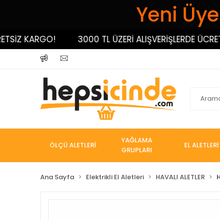
Yeni Üyel
İZ KARGO!
3000 TL ÜZERİ ALIŞVERİŞLERDE ÜCRETSİZ
YAĞLAMA
ÖLÇÜ ALETLERİ
EL ALETLERİ
GRUPLARI
Ana Sayfa
Elektrikli El Aletleri
HAVALI ALETLER