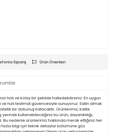
efonla Sipariş
Ürün Önerileri
rumlar
i hızlı ve kolay bir şekilde halledebilirsiniz. En uygun
lı ve hızlı teslimat güvencesiyle sunuyoruz. Satın almak
tetik bir dokunuş katacaktır. Ürünlerimiz, kalite
iş yerinde kullanabileceğiniz bu ürün, dayanıklılığı,
z. Bu nedenle ürünlerimiz hakkında merak ettiğiniz her
 fazla bilgi için teknik detaylar bölümüne göz
ize ulaşmaktan çekinmeyin! Geniş ürün yelpazemizle;