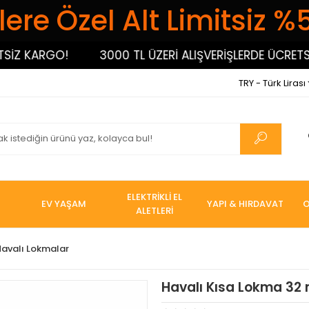
ere Özel Alt Limitsiz %
 KARGO!
3000 TL ÜZERİ ALIŞVERİŞLERDE ÜCRETSİZ 
TRY - Türk Lirası
ELEKTRİKLİ EL
EV YAŞAM
YAPI & HIRDAVAT
O
ALETLERİ
Havalı Lokmalar
Havalı Kısa Lokma 32 m