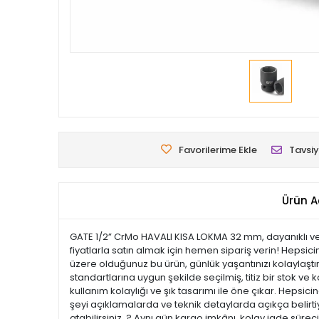
Favorilerime Ekle
Tavsiy
Ürün A
GATE 1/2” CrMo HAVALI KISA LOKMA 32 mm, dayanıklı ve kal
fiyatlarla satın almak için hemen sipariş verin! Hepsic
üzere olduğunuz bu ürün, günlük yaşantınızı kolaylaştır
standartlarına uygun şekilde seçilmiş, titiz bir stok ve k
kullanım kolaylığı ve şık tasarımı ile öne çıkar. Hep
şeyi açıklamalarda ve teknik detaylarda açıkça belirtiy
atabilirsiniz. ? Aynı gün kargo imkânı, kolay iade süre