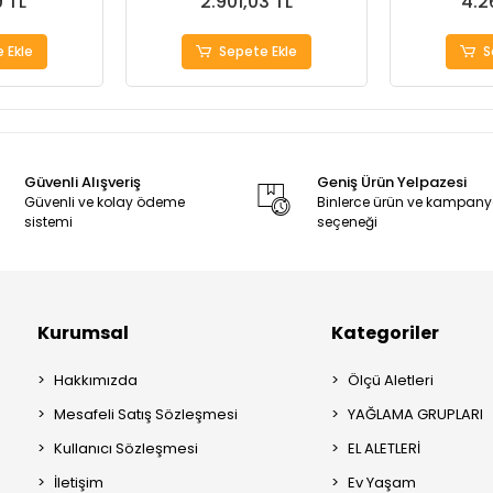
9 TL
2.901,03 TL
4.2
 Ekle
Sepete Ekle
S
Güvenli Alışveriş
Geniş Ürün Yelpazesi
Güvenli ve kolay ödeme
Binlerce ürün ve kampan
sistemi
seçeneği
Kurumsal
Kategoriler
Hakkımızda
Ölçü Aletleri
Mesafeli Satış Sözleşmesi
YAĞLAMA GRUPLARI
Kullanıcı Sözleşmesi
EL ALETLERİ
İletişim
Ev Yaşam