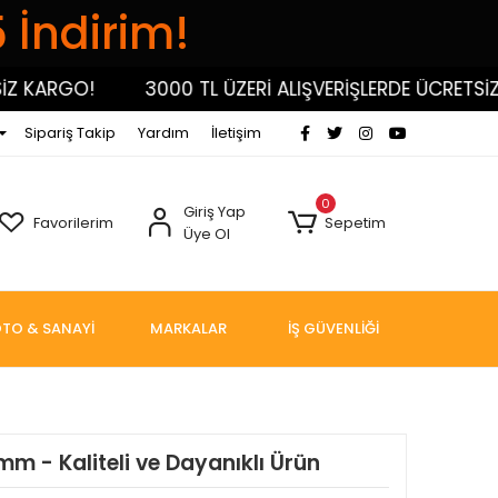
5 İndirim!
KARGO!
3000 TL ÜZERİ ALIŞVERİŞLERDE ÜCRETSİZ KA
Sipariş Takip
Yardım
İletişim
0
Giriş Yap
Favorilerim
Sepetim
Üye Ol
TO & SANAYİ
MARKALAR
İŞ GÜVENLİĞİ
m - Kaliteli ve Dayanıklı Ürün