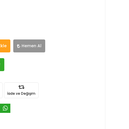
Ekle
Hemen Al
R
İade ve Değişim