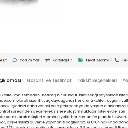
e Et
Yorum Yaz
Karşılaştır
Fiyat Alarmı
Tel
çıklaması
Garanti ve Teslimat
Taksit Seçenekleri
Yo
iteli malzemeden üretilmiş bir üründür. İşlevselliği sayesinde işleriniz
inde.com olarak size, ihtiyaç duyduğunuz her ürünü kaliteli, uygun fiyat
acak, işlerinizi daha verimli hale getirecek ya da yaşam alanlarınıza es
ontrol sürecinden geçirilerek sizlere ulaştırılmaktadır. İster evde ister 
sicinde.com olarak müşteri memnuniyetini her zaman ön planda tutuyoru
or, alışverişinizi güvenle yapmanızı sağlıyoruz. ⚙️ Ürün hakkında daha
ci ve 7/24 destek hizmetimiz ile yanınızdayız. ? Sorularınız mı var? B