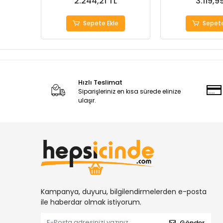
2.244,21 TL
3.119,9
Sepete Ekle
Sepete
Hızlı Teslimat
Siparişleriniz en kısa sürede elinize
ulaşır.
Kampanya, duyuru, bilgilendirmelerden e-posta
ile haberdar olmak istiyorum.
Gönder