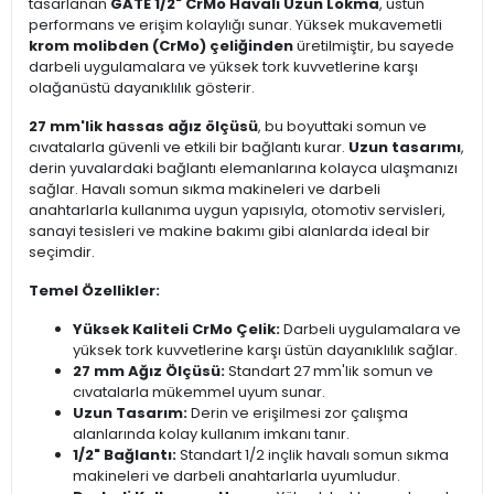
tasarlanan
GATE 1/2" CrMo Havalı Uzun Lokma
, üstün
performans ve erişim kolaylığı sunar. Yüksek mukavemetli
krom molibden (CrMo) çeliğinden
üretilmiştir, bu sayede
darbeli uygulamalara ve yüksek tork kuvvetlerine karşı
olağanüstü dayanıklılık gösterir.
27 mm'lik hassas ağız ölçüsü
, bu boyuttaki somun ve
cıvatalarla güvenli ve etkili bir bağlantı kurar.
Uzun tasarımı
,
derin yuvalardaki bağlantı elemanlarına kolayca ulaşmanızı
sağlar. Havalı somun sıkma makineleri ve darbeli
anahtarlarla kullanıma uygun yapısıyla, otomotiv servisleri,
sanayi tesisleri ve makine bakımı gibi alanlarda ideal bir
seçimdir.
Temel Özellikler:
Yüksek Kaliteli CrMo Çelik:
Darbeli uygulamalara ve
yüksek tork kuvvetlerine karşı üstün dayanıklılık sağlar.
27 mm Ağız Ölçüsü:
Standart 27 mm'lik somun ve
cıvatalarla mükemmel uyum sunar.
Uzun Tasarım:
Derin ve erişilmesi zor çalışma
alanlarında kolay kullanım imkanı tanır.
1/2" Bağlantı:
Standart 1/2 inçlik havalı somun sıkma
makineleri ve darbeli anahtarlarla uyumludur.