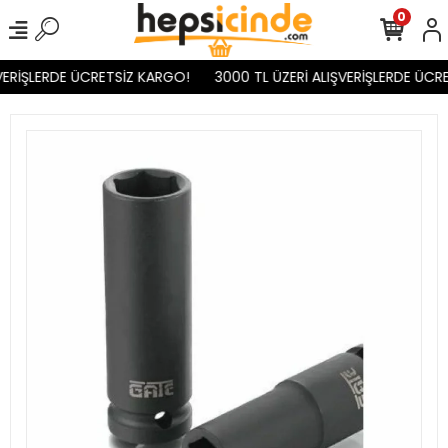
0
VERİŞLERDE ÜCRETSİZ KARGO!
3000 TL ÜZERİ ALIŞVERİŞLERDE ÜCRE