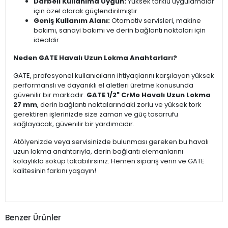
Darbeli Kullanıma Uygun:
Yüksek torklu uygulamalar
için özel olarak güçlendirilmiştir.
Geniş Kullanım Alanı:
Otomotiv servisleri, makine
bakımı, sanayi bakımı ve derin bağlantı noktaları için
idealdir.
Neden GATE Havalı Uzun Lokma Anahtarları?
GATE, profesyonel kullanıcıların ihtiyaçlarını karşılayan yüksek
performanslı ve dayanıklı el aletleri üretme konusunda
güvenilir bir markadır.
GATE 1/2" CrMo Havalı Uzun Lokma
27 mm
, derin bağlantı noktalarındaki zorlu ve yüksek tork
gerektiren işlerinizde size zaman ve güç tasarrufu
sağlayacak, güvenilir bir yardımcıdır.
Atölyenizde veya servisinizde bulunması gereken bu havalı
uzun lokma anahtarıyla, derin bağlantı elemanlarını
kolaylıkla söküp takabilirsiniz. Hemen sipariş verin ve GATE
kalitesinin farkını yaşayın!
Benzer Ürünler