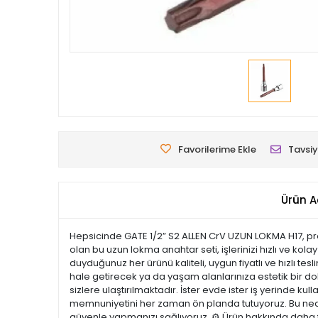
Favorilerime Ekle
Tavsiy
Ürün A
Hepsicinde GATE 1/2” S2 ALLEN CrV UZUN LOKMA H17, prof
olan bu uzun lokma anahtar seti, işlerinizi hızlı ve kol
duyduğunuz her ürünü kaliteli, uygun fiyatlı ve hızlı te
hale getirecek ya da yaşam alanlarınıza estetik bir doku
sizlere ulaştırılmaktadır. İster evde ister iş yerinde ku
memnuniyetini her zaman ön planda tutuyoruz. Bu nedenl
güvenle yapmanızı sağlıyoruz. ⚙️ Ürün hakkında daha fa