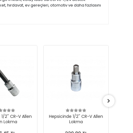
et, hırdavat, ev gereçleri, otomotiv ve daha fazlasını
1/2'' CR-V Allen
Hepsicinde 1/2'' CR-V Allen
Hepsic
n Lokma
Lokma