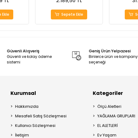
9 TL
2.189,50 TL
31
 Ekle
Sepete Ekle
S
Güvenli Alışveriş
Geniş Ürün Yelpazesi
Güvenli ve kolay ödeme
Binlerce ürün ve kampan
sistemi
seçeneği
Kurumsal
Kategoriler
Hakkımızda
Ölçü Aletleri
Mesafeli Satış Sözleşmesi
YAĞLAMA GRUPLARI
Kullanıcı Sözleşmesi
EL ALETLERİ
İletişim
Ev Yaşam