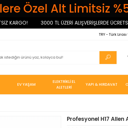
ere Özel Alt Limitsiz %
 KARGO!
3000 TL ÜZERİ ALIŞVERİŞLERDE ÜCRETSİZ 
TRY - Türk Lirası
ELEKTRİKLİ EL
EV YAŞAM
YAPI & HIRDAVAT
O
ALETLERİ
Profesyonel H17 Allen 