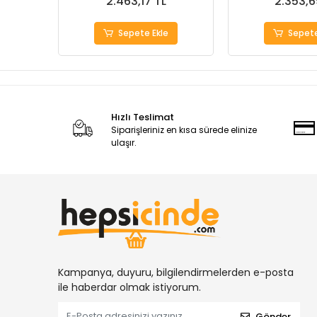
2.463,17 TL
2.353,6
Sepete Ekle
Sepete
Hızlı Teslimat
Siparişleriniz en kısa sürede elinize
ulaşır.
Kampanya, duyuru, bilgilendirmelerden e-posta
ile haberdar olmak istiyorum.
Gönder