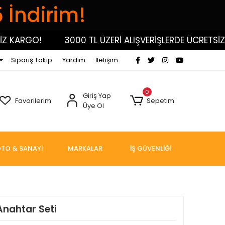
5 İndirim!
KARGO!
3000 TL ÜZERİ ALIŞVERİŞLERDE ÜCRETSİZ KA
Sipariş Takip
Yardım
İletişim
0
Giriş Yap
Favorilerim
Sepetim
Üye Ol
TO & SANAYİ
MARKALAR
İŞ GÜVENLİĞİ
Anahtar Seti