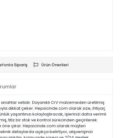
efonla Sipariş
Ürün Önerileri
rumlar
n anahtar setidir. Dayanıklı CrV malzemeden üretilmiş
ısıyla dikkat çeker. Hepsicinde.com olarak size, ihtiyaç
lük yaşantınızı kolaylaştıracak, işlerinizi daha verimli
ş, titiz bir stok ve kontrol sürecinden geçirilerek
ı ile öne çıkar. Hepsicinde.com olarak müşteri
ik detaylarda açıkça belirtiyor, alışverişinizi
kargo imkânı, kolay iade süreci ve 7/24 destek