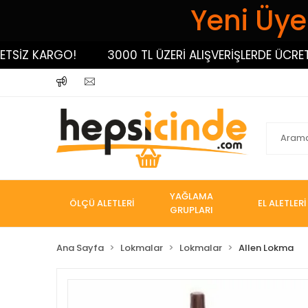
Yeni Üyel
İZ KARGO!
3000 TL ÜZERİ ALIŞVERİŞLERDE ÜCRETSİZ
YAĞLAMA
ÖLÇÜ ALETLERİ
EL ALETLERİ
GRUPLARI
Ana Sayfa
Lokmalar
Lokmalar
Allen Lokma