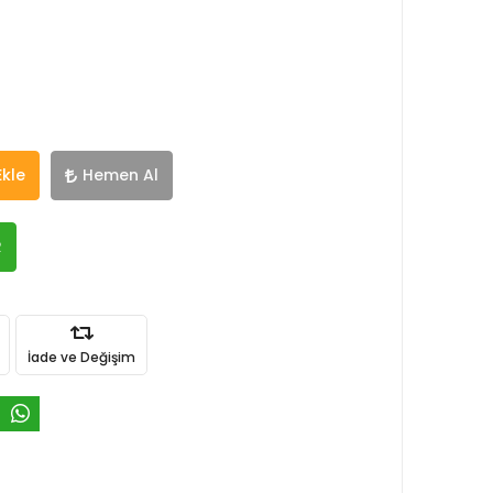
Ekle
Hemen Al
R
İade ve Değişim