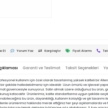
e Et
Yorum Yaz
Karşılaştır
Fiyat Alarmı
Tel
çıklaması
Garanti ve Teslimat
Taksit Seçenekleri
Yo
esyonel kullanım için özel olarak tasarlanmış yüksek kaliteli bir Alle
ay bir şekilde halledebilmeniz için idealdir. Uzun ömürlü ve işlevsel yap
slimat güvencesiyle sunuyoruz. Satın almak üzere olduğunuz bu ürün, gün
nuş katacaktır. Ürünlerimiz, kalite standartlarına uygun şekilde seçilmi
llanabileceğiniz bu ürün, dayanıklılığı, kullanım kolaylığı ve şık tasarım
e ürünlerimiz hakkında merak ettiğiniz her şeyi açıklamalarda ve tekn
zla bilgi için teknik detaylar bölümüne göz atabilirsiniz. ? Aynı gün 