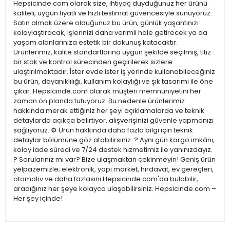
Hepsicinde.com olarak size, ihtiyaç duyduğunuz her ürünü
kaliteli, uygun fiyatlı ve hızlı teslimat güvencesiyle sunuyoruz.
Satın almak üzere olduğunuz bu ürün, günlük yaşantınızı
kolaylaştıracak, işlerinizi daha verimli hale getirecek ya da
yaşam alanlarınıza estetik bir dokunuş katacaktır.
Ürünlerimiz, kalite standartlarına uygun şekilde seçilmiş, titiz
bir stok ve kontrol sürecinden geçirilerek sizlere
ulaştırılmaktadır. İster evde ister iş yerinde kullanabileceğiniz
bu ürün, dayanıklılığı, kullanım kolaylığı ve şık tasarımı ile öne
çıkar. Hepsicinde.com olarak müşteri memnuniyetini her
zaman ön planda tutuyoruz. Bu nedenle ürünlerimiz
hakkında merak ettiğiniz her şeyi açıklamalarda ve teknik
detaylarda açıkça belirtiyor, alışverişinizi güvenle yapmanızı
sağlıyoruz. ⚙️ Ürün hakkında daha fazla bilgi için teknik
detaylar bölümüne göz atabilirsiniz. ? Aynı gün kargo imkânı,
kolay iade süreci ve 7/24 destek hizmetimiz ile yanınızdayız.
? Sorularınız mı var? Bize ulaşmaktan çekinmeyin! Geniş ürün
yelpazemizle; elektronik, yapı market, hırdavat, ev gereçleri,
otomotiv ve daha fazlasını Hepsicinde.com'da bulabilir,
aradığınız her şeye kolayca ulaşabilirsiniz. Hepsicinde.com –
Her şey içinde!