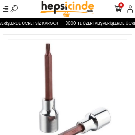
0
VERİŞLERDE ÜCRETSİZ KARGO!
3000 TL ÜZERİ ALIŞVERİŞLERDE ÜCR