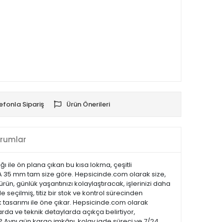
efonla Sipariş
Ürün Önerileri
rumlar
ı ile ön plana çıkan bu kısa lokma, çeşitli
MA 35 mm tam size göre. Hepsicinde.com olarak size,
rün, günlük yaşantınızı kolaylaştıracak, işlerinizi daha
 seçilmiş, titiz bir stok ve kontrol sürecinden
 şık tasarımı ile öne çıkar. Hepsicinde.com olarak
da ve teknik detaylarda açıkça belirtiyor,
 ? Aynı gün kargo imkânı, kolay iade süreci ve 7/24