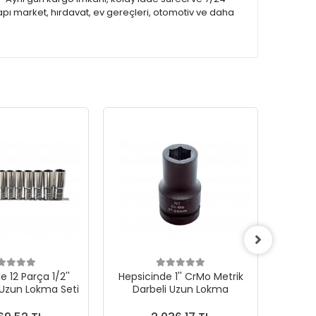
apı market, hırdavat, ev gereçleri, otomotiv ve daha
 12 Parça 1/2''
Hepsicinde 1'' CrMo Metrik
Hepsi
 Uzun Lokma Seti
Darbeli Uzun Lokma