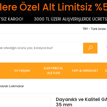
ere Özel Alt Limitsiz %
 KARGO!
3000 TL ÜZERİ ALIŞVERİŞLERDE ÜCRETSİZ 
TRY - Türk Lirası
ELEKTRİKLİ EL
EV YAŞAM
YAPI & HIRDAVAT
O
ALETLERİ
Havalı Lokmalar
Dayanıklı ve Kaliteli
35 mm