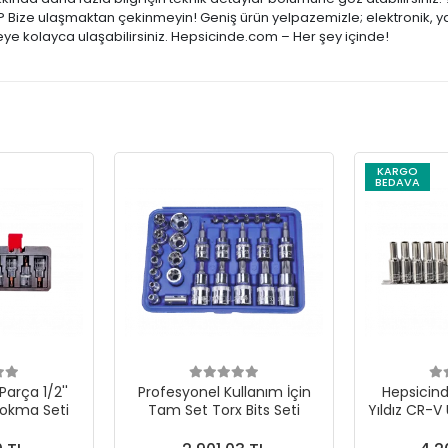
ar? Bize ulaşmaktan çekinmeyin! Geniş ürün yelpazemizle; elektronik, y
şeye kolayca ulaşabilirsiniz. Hepsicinde.com – Her şey içinde!
KARGO
BEDAVA
Parça 1/2''
Profesyonel Kullanım İçin
Hepsicinde
Lokma Seti
Tam Set Torx Bits Seti
Yıldız CR-V