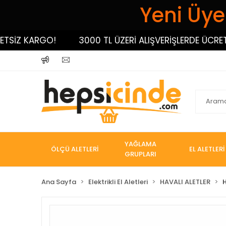
Yeni Üyel
İZ KARGO!
3000 TL ÜZERİ ALIŞVERİŞLERDE ÜCRETSİZ
YAĞLAMA
ÖLÇÜ ALETLERİ
EL ALETLERİ
GRUPLARI
Ana Sayfa
Elektrikli El Aletleri
HAVALI ALETLER