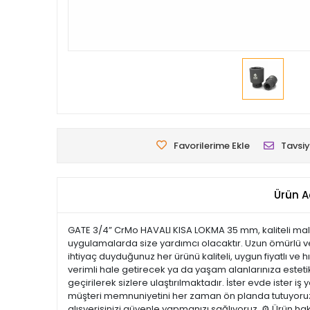
Favorilerime Ekle
Tavsiy
Ürün A
GATE 3/4” CrMo HAVALI KISA LOKMA 35 mm, kaliteli malzem
uygulamalarda size yardımcı olacaktır. Uzun ömürlü v
ihtiyaç duyduğunuz her ürünü kaliteli, uygun fiyatlı ve 
verimli hale getirecek ya da yaşam alanlarınıza estetik 
geçirilerek sizlere ulaştırılmaktadır. İster evde ister i
müşteri memnuniyetini her zaman ön planda tutuyoruz. 
alışverişinizi güvenle yapmanızı sağlıyoruz. ⚙️ Ürün ha