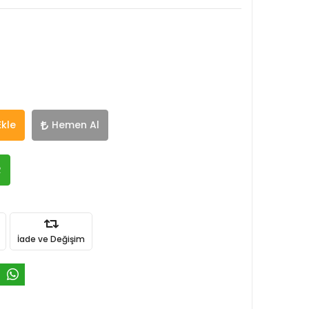
Ekle
Hemen Al
R
İade ve Değişim