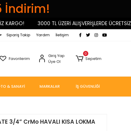
5 İndirim!
KARGO!
3000 TL ÜZERİ ALIŞVERİŞLERDE ÜCRETSİZ KA
Sipariş Takip
Yardım
İletişim
0
Giriş Yap
Favorilerim
Sepetim
Üye Ol
TO & SANAYİ
MARKALAR
İŞ GÜVENLİĞİ
 GATE 3/4” CrMo HAVALI KISA LOKMA