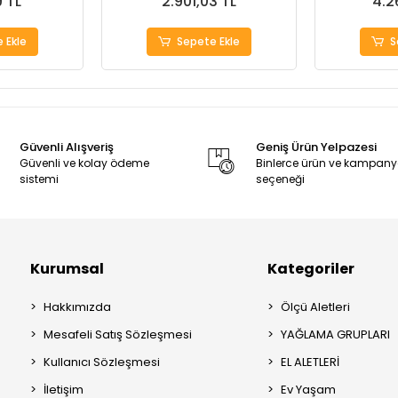
9 TL
2.901,03 TL
4.2
 Ekle
Sepete Ekle
S
Güvenli Alışveriş
Geniş Ürün Yelpazesi
Güvenli ve kolay ödeme
Binlerce ürün ve kampan
sistemi
seçeneği
Kurumsal
Kategoriler
Hakkımızda
Ölçü Aletleri
Mesafeli Satış Sözleşmesi
YAĞLAMA GRUPLARI
Kullanıcı Sözleşmesi
EL ALETLERİ
İletişim
Ev Yaşam