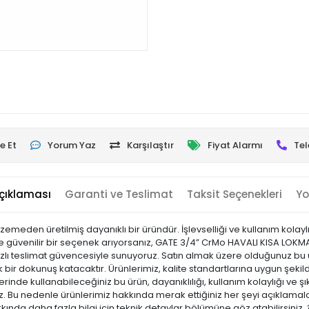
e Et
Yorum Yaz
Karşılaştır
Fiyat Alarmı
Tel
çıklaması
Garanti ve Teslimat
Taksit Seçenekleri
Yo
eden üretilmiş dayanıklı bir üründür. İşlevselliği ve kullanım kolaylığ
e güvenilir bir seçenek arıyorsanız, GATE 3/4” CrMo HAVALI KISA LOK
hızlı teslimat güvencesiyle sunuyoruz. Satın almak üzere olduğunuz bu ü
bir dokunuş katacaktır. Ürünlerimiz, kalite standartlarına uygun şekilde
ş yerinde kullanabileceğiniz bu ürün, dayanıklılığı, kullanım kolaylığı ve
Bu nedenle ürünlerimiz hakkında merak ettiğiniz her şeyi açıklamalar
kkında daha fazla bilgi için teknik detaylar bölümüne göz atabilirsiniz.