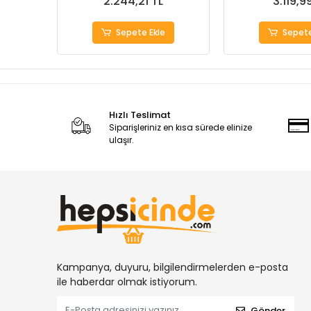
2.244,21 TL
3.119,9
Sepete Ekle
Sepete
Hızlı Teslimat
Siparişleriniz en kısa sürede elinize
ulaşır.
Kampanya, duyuru, bilgilendirmelerden e-posta
ile haberdar olmak istiyorum.
Gönder