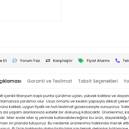
e Et
Yorum Yaz
Karşılaştır
Fiyat Alarmı
Tel
çıklaması
Garanti ve Teslimat
Taksit Seçenekleri
Yo
içerikli titanyum kaplı punta çürütme uçları, yüksek kalitesi ve dayanıklıl
amamlamanıza yardımcı olur. Uzun ömürlü ve keskin yapısıyla dikkat çeken
ü kaliteli, uygun fiyatlı ve hızlı teslimat güvencesiyle sunuyoruz. Sa
a da yaşam alanlarınıza estetik bir dokunuş katacaktır. Ürünlerimiz, kali
r. İster evde ister iş yerinde kullanabileceğiniz bu ürün, dayanıklılığı, k
n ön planda tutuyoruz. Bu nedenle ürünlerimiz hakkında merak ettiğ
ıyoruz. ⚙️ Ürün hakkında daha fazla bilgi için teknik detaylar bölümüne 