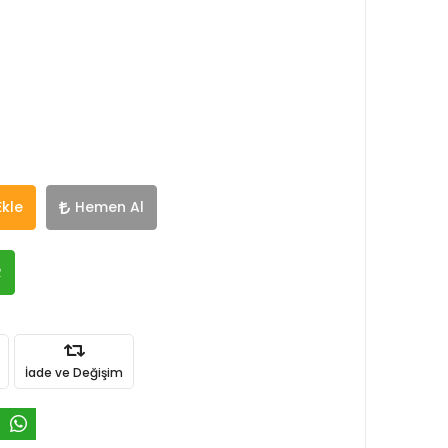
Ekle
Hemen Al
R
İade ve Değişim