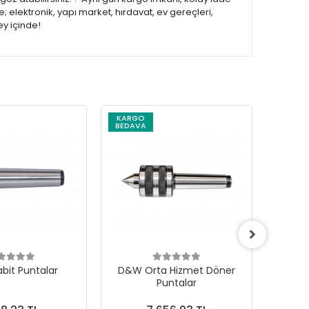
 elektronik, yapı market, hırdavat, ev gereçleri,
ey içinde!
KARGO
KARG
BEDAVA
BEDAV
bit Puntalar
D&W Orta Hizmet Döner
D&W Cn
Puntalar