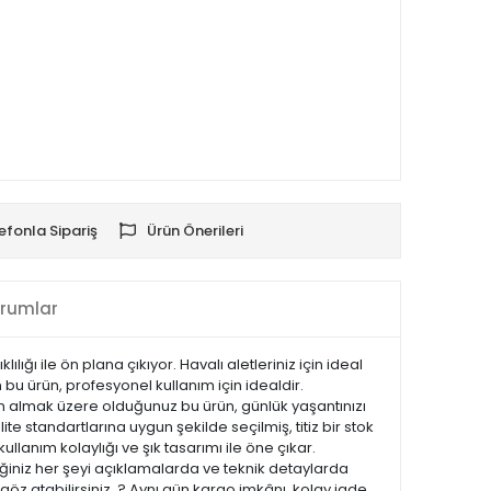
efonla Sipariş
Ürün Önerileri
rumlar
ığı ile ön plana çıkıyor. Havalı aletleriniz için ideal
 bu ürün, profesyonel kullanım için idealdir.
tın almak üzere olduğunuz bu ürün, günlük yaşantınızı
te standartlarına uygun şekilde seçilmiş, titiz bir stok
ullanım kolaylığı ve şık tasarımı ile öne çıkar.
iniz her şeyi açıklamalarda ve teknik detaylarda
göz atabilirsiniz. ? Aynı gün kargo imkânı, kolay iade