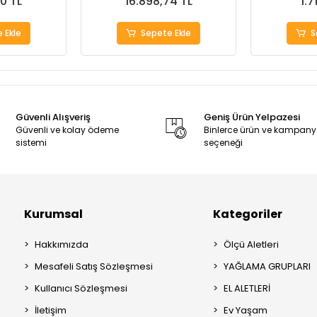
0 TL
16.898,74 TL
1.7
 Ekle
Sepete Ekle
S
Güvenli Alışveriş
Geniş Ürün Yelpazesi
Güvenli ve kolay ödeme
Binlerce ürün ve kampan
sistemi
seçeneği
Kurumsal
Kategoriler
Hakkımızda
Ölçü Aletleri
Mesafeli Satış Sözleşmesi
YAĞLAMA GRUPLARI
Kullanıcı Sözleşmesi
EL ALETLERİ
İletişim
Ev Yaşam