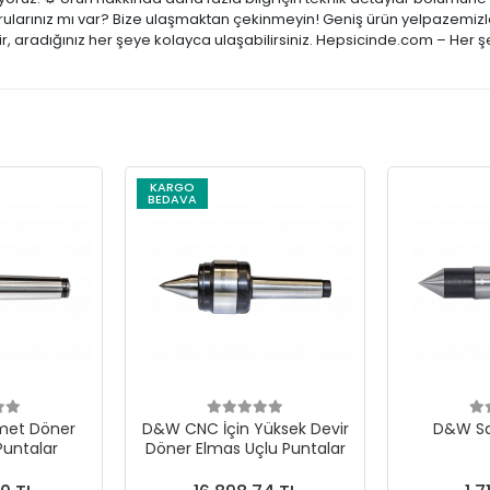
rularınız mı var? Bize ulaşmaktan çekinmeyin! Geniş ürün yelpazemizle;
, aradığınız her şeye kolayca ulaşabilirsiniz. Hepsicinde.com – Her ş
KARGO
BEDAVA
met Döner
D&W CNC İçin Yüksek Devir
D&W Sa
Puntalar
Döner Elmas Uçlu Puntalar