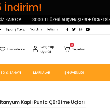
5 İndirim!
 KARGO!
3000 TL ÜZERİ ALIŞVERİŞLERDE ÜCRETSİZ K
Sipariş Takip
Yardım
İletişim
0
Giriş Yap
Favorilerim
Sepetim
Üye Ol
TO & SANAYİ
MARKALAR
İŞ GÜVENLİĞİ
itanyum Kaplı Punta Çürütme Uçları