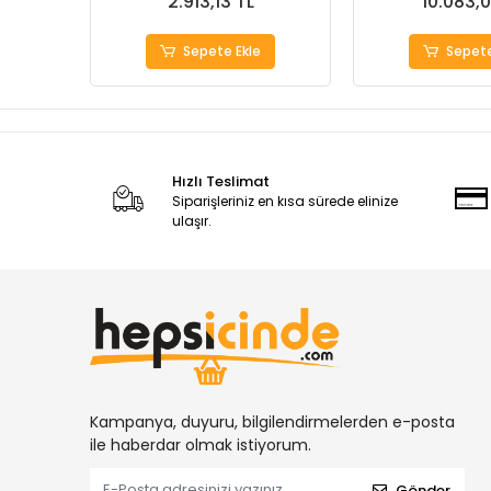
2.913,13 TL
10.083,0
Sepete Ekle
Sepete
Hızlı Teslimat
Siparişleriniz en kısa sürede elinize
ulaşır.
Kampanya, duyuru, bilgilendirmelerden e-posta
ile haberdar olmak istiyorum.
Gönder