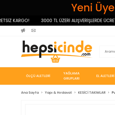
Yeni Üyel
SİZ KARGO!
3000 TL ÜZERİ ALIŞVERİŞLERDE ÜCRETSİ
YAĞLAMA
ÖLÇÜ ALETLERİ
EL ALETLERİ
GRUPLARI
Ana Sayfa
Yapı & Hırdavat
KESİCİ TAKIMLAR
P