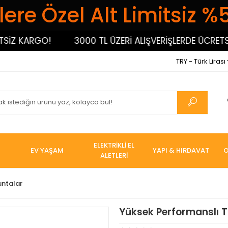
ere Özel Alt Limitsiz %
Z KARGO!
3000 TL ÜZERİ ALIŞVERİŞLERDE ÜCRETSİZ
TRY - Türk Lirası
ELEKTRİKLİ EL
EV YAŞAM
YAPI & HIRDAVAT
O
ALETLERİ
untalar
Yüksek Performanslı T