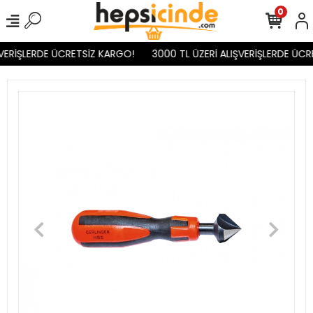
0
VERİŞLERDE ÜCRETSİZ KARGO!
3000 TL ÜZERİ ALIŞVERİŞLERDE ÜCR