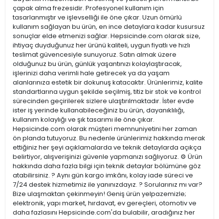
çapak alma frezesidir. Profesyonel kullanım için
tasarlanmıştır ve işlevselliği ile öne çıkar. Uzun ömürlü
kullanım sağlayan bu ürün, en ince detaylara kadar kusursuz
sonuçlar elde etmenizi sağlar. Hepsicinde.com olarak size,
ihtiyaç duyduğunuz her ürünü kaliteli, uygun fiyatlı ve hızlı
teslimat güvencesiyle sunuyoruz. Satın almak üzere
olduğunuz bu ürün, günlük yaşantınızı kolaylaştıracak,
işlerinizi daha verimli hale getirecek ya da yaşam
alanlarınıza estetik bir dokunuş katacaktır. Ürünlerimiz, kalite
standartlarına uygun şekilde seçilmiş, titiz bir stok ve kontrol
sürecinden geçirilerek sizlere ulaştırılmaktadır. İster evde
ister iş yerinde kullanabileceğiniz bu ürün, dayanıklılığı,
kullanım kolaylığı ve şık tasarımı ile öne çıkar.
Hepsicinde.com olarak müşteri memnuniyetini her zaman
ön planda tutuyoruz. Bu nedenle ürünlerimiz hakkında merak
ettiğiniz her şeyi açıklamalarda ve teknik detaylarda açıkça
belirtiyor, alışverişinizi güvenle yapmanızı sağlıyoruz. ⚙️ Ürün
hakkında daha fazla bilgi için teknik detaylar bölümüne göz
atabilirsiniz. ? Aynı gün kargo imkânı, kolay iade süreci ve
7/24 destek hizmetimiz ile yanınızdayız. ? Sorularınız mı var?
Bize ulaşmaktan çekinmeyin! Geniş ürün yelpazemizle;
elektronik, yapı market, hırdavat, ev gereçleri, otomotiv ve
daha fazlasını Hepsicinde.com'da bulabilir, aradığınız her