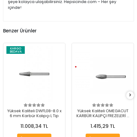
şeye kolayca ulaşabilirsiniz. Hepsicinde.com – Her şey
içinde!
Benzer Ürünler
KARGO
BEDAVA
Yüksek Kaliteli DWFL08-8.0 x
Yüksek Kaliteli OMEGACUT
6 mm Karbür Kalıpçı L Tip
KARBÜR KALIPÇI FREZELERİ H
TİP 12 mm
11.008,34 TL
1.415,29 TL