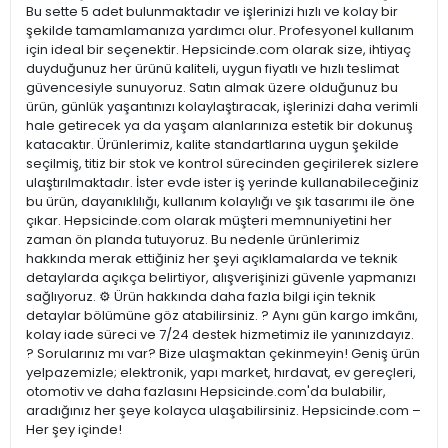
Bu sette 5 adet bulunmaktadır ve işlerinizi hızlı ve kolay bir
şekilde tamamlamanıza yardımcı olur. Profesyonel kullanım
için ideal bir seçenektir. Hepsicinde.com olarak size, ihtiyaç
duyduğunuz her ürünü kaliteli, uygun fiyatlı ve hızlı teslimat
güvencesiyle sunuyoruz. Satın almak üzere olduğunuz bu
ürün, günlük yaşantınızı kolaylaştıracak, işlerinizi daha verimli
hale getirecek ya da yaşam alanlarınıza estetik bir dokunuş
katacaktır. Ürünlerimiz, kalite standartlarına uygun şekilde
seçilmiş, titiz bir stok ve kontrol sürecinden geçirilerek sizlere
ulaştırılmaktadır. İster evde ister iş yerinde kullanabileceğiniz
bu ürün, dayanıklılığı, kullanım kolaylığı ve şık tasarımı ile öne
çıkar. Hepsicinde.com olarak müşteri memnuniyetini her
zaman ön planda tutuyoruz. Bu nedenle ürünlerimiz
hakkında merak ettiğiniz her şeyi açıklamalarda ve teknik
detaylarda açıkça belirtiyor, alışverişinizi güvenle yapmanızı
sağlıyoruz. ⚙️ Ürün hakkında daha fazla bilgi için teknik
detaylar bölümüne göz atabilirsiniz. ? Aynı gün kargo imkânı,
kolay iade süreci ve 7/24 destek hizmetimiz ile yanınızdayız.
? Sorularınız mı var? Bize ulaşmaktan çekinmeyin! Geniş ürün
yelpazemizle; elektronik, yapı market, hırdavat, ev gereçleri,
otomotiv ve daha fazlasını Hepsicinde.com'da bulabilir,
aradığınız her şeye kolayca ulaşabilirsiniz. Hepsicinde.com –
Her şey içinde!