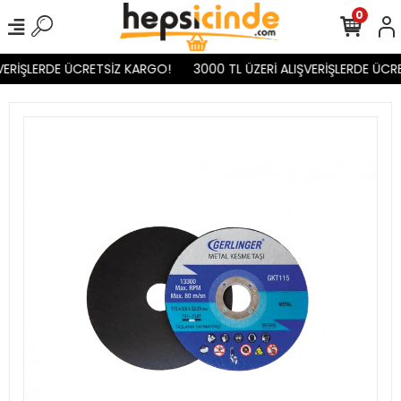
0
VERİŞLERDE ÜCRETSİZ KARGO!
3000 TL ÜZERİ ALIŞVERİŞLERDE ÜCR