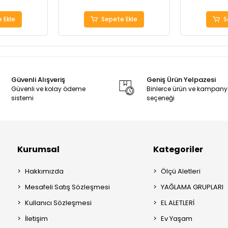
 Ekle
Sepete Ekle
S
Güvenli Alışveriş
Geniş Ürün Yelpazesi
Güvenli ve kolay ödeme
Binlerce ürün ve kampan
sistemi
seçeneği
Kurumsal
Kategoriler
Hakkımızda
Ölçü Aletleri
Mesafeli Satış Sözleşmesi
YAĞLAMA GRUPLARI
Kullanıcı Sözleşmesi
EL ALETLERİ
İletişim
Ev Yaşam