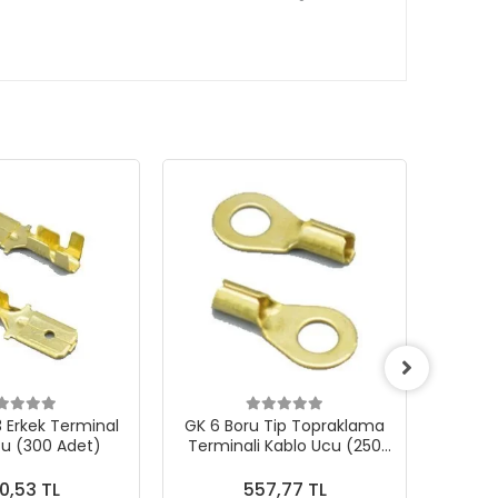
3 Erkek Terminal
GK 6 Boru Tip Topraklama
GK 4 
cu (300 Adet)
Terminali Kablo Ucu (250
Termi
Adet)
0,53 TL
557,77 TL