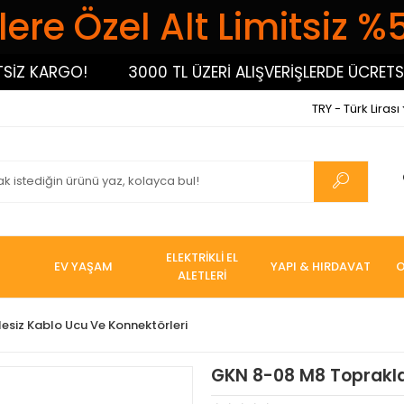
ere Özel Alt Limitsiz %
 KARGO!
3000 TL ÜZERİ ALIŞVERİŞLERDE ÜCRETSİZ 
TRY - Türk Lirası
ELEKTRİKLİ EL
EV YAŞAM
YAPI & HIRDAVAT
O
ALETLERİ
lesiz Kablo Ucu Ve Konnektörleri
GKN 8-08 M8 Toprakla