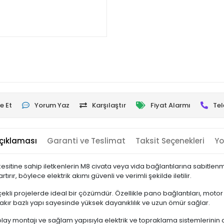
e Et
Yorum Yaz
Karşılaştır
Fiyat Alarmı
Tel
çıklaması
Garanti ve Teslimat
Taksit Seçenekleri
Yo
esitine sahip iletkenlerin M8 civata veya vida bağlantılarına sabitlen
rır, böylece elektrik akımı güvenli ve verimli şekilde iletilir.
çekli projelerde ideal bir çözümdür. Özellikle pano bağlantıları, mot
bakır bazlı yapı sayesinde yüksek dayanıklılık ve uzun ömür sağlar.
olay montajı ve sağlam yapısıyla elektrik ve topraklama sistemlerinin 