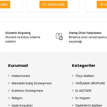
 Ekle
Sepete Ekle
S
Güvenli Alışveriş
Geniş Ürün Yelpazesi
Güvenli ve kolay ödeme
Binlerce ürün ve kampan
sistemi
seçeneği
Kurumsal
Kategoriler
Hakkımızda
Ölçü Aletleri
Mesafeli Satış Sözleşmesi
YAĞLAMA GRUPLARI
Kullanıcı Sözleşmesi
EL ALETLERİ
İletişim
Ev Yaşam
İade Koşulları
Elektrikli El Aletleri