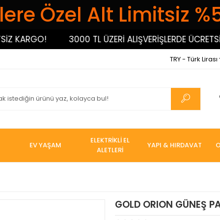
ere Özel Alt Limitsiz %
 KARGO!
3000 TL ÜZERİ ALIŞVERİŞLERDE ÜCRETSİZ K
TRY - Türk Lirası
ELEKTRİKLİ EL
EV YAŞAM
YAPI & HIRDAVAT
O
ALETLERİ
GOLD ORION GÜNEŞ PA