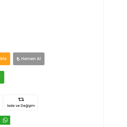
Ekle
Hemen Al
R
İade ve Değişim