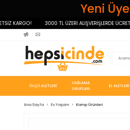
Yeni Üyel
Z KARGO!
3000 TL ÜZERİ ALIŞVERİŞLERDE ÜCRETSİZ
YAĞLAMA
ÖLÇÜ ALETLERİ
EL ALETLERİ
GRUPLARI
Ana Sayfa
Ev Yaşam
Kamp Ürünleri