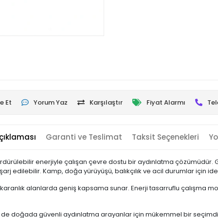
e Et
Yorum Yaz
Karşılaştır
Fiyat Alarmı
Tel
çıklaması
Garanti ve Teslimat
Taksit Seçenekleri
Yo
ürülebilir enerjiyle çalışan çevre dostu bir aydınlatma çözümüdür. 
j edilebilir. Kamp, doğa yürüyüşü, balıkçılık ve acil durumlar için ide
 karanlık alanlarda geniş kapsama sunar. Enerji tasarruflu çalışma modu
de doğada güvenli aydınlatma arayanlar için mükemmel bir seçimdir. G