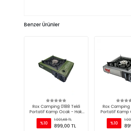
Benzer Ürünler
Rox Camping 0188 Tekli
Rox Camping 0
Portatif Kamp Ocak - Haki
Portatif Kamp 
Yeşil, Rüzgarlıklı, Ekstra Gaz
Rüzgarlıklı, Ekstr
1.001,48 TL
1.00
Girişli
%10
%10
899,00 TL
89