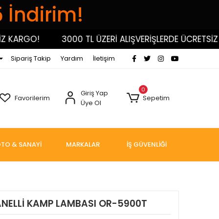
5 İndirim!
ARGO!
3000 TL ÜZERİ ALIŞVERİŞLERDE ÜCRETSİZ KA
Sipariş Takip
Yardım
İletişim
0
Giriş Yap
Favorilerim
Sepetim
Üye Ol
TO & SANAYİ
MARKALAR
İŞ GÜVENLİĞİ
NELLİ KAMP LAMBASI OR-5900T