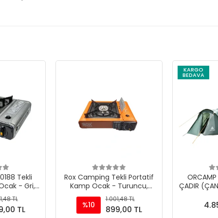
KARGO
BEDAVA
188 Tekli
Rox Camping Tekli Portatif
ORCAMP N
Ocak - Gri,
Kamp Ocak - Turuncu,
ÇADIR (ÇAN
a Gaz Girişli
Rüzgarlıklı, Ekstra Gaz Girişli
1,48 TL
1.001,48 TL
4.8
%10
9,00 TL
899,00 TL