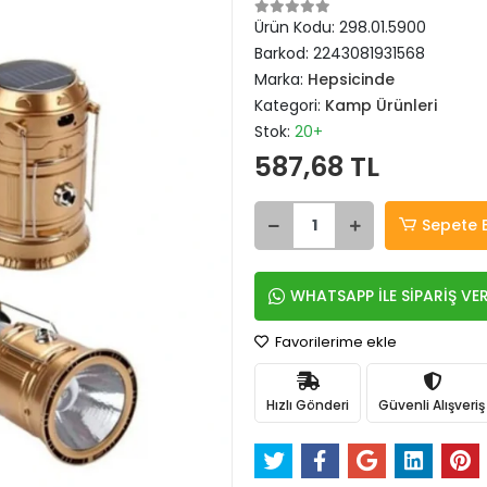
Ürün Kodu:
298.01.5900
Barkod:
2243081931568
Marka:
Hepsicinde
Kategori:
Kamp Ürünleri
Stok:
20+
587,68 TL
Sepete 
WHATSAPP İLE SİPARİŞ VE
Favorilerime ekle
Hızlı Gönderi
Güvenli Alışveriş