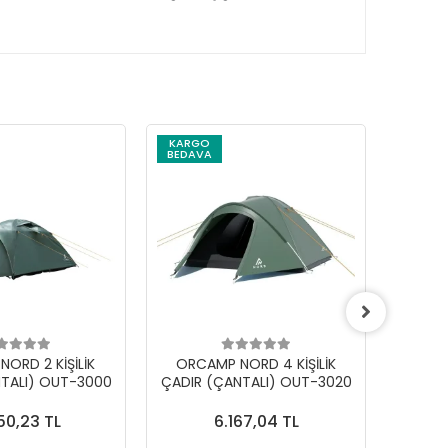
KARGO
BEDAVA
ORD 2 KİŞİLİK
ORCAMP NORD 4 KİŞİLİK
BAYGA
TALI) OUT-3000
ÇADIR (ÇANTALI) OUT-3020
KA
50,23 TL
6.167,04 TL