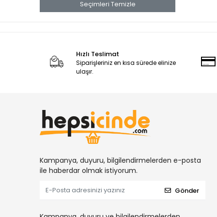
Seçimleri Temizle
KOLİ KAPAMA TABANCALARI
YÜKSÜKLÜ NİPELLER
DİŞİ HORTUM REKORLARI
DİĞER HAVALI ALETLER
Hızlı Teslimat
Siparişleriniz en kısa sürede elinize
NİPELLER
ulaşır.
TERS LÜLELER
KLİPS TABANCALARI
DÖŞEME TABANCALARI
DİŞİ TAPALAR
DİRSEKLER
HORTUM TE LER
Kampanya, duyuru, bilgilendirmelerden e-posta
TE REKORLAR
ile haberdar olmak istiyorum.
MİNİ KÜRESEL VANALAR
Gönder
MEKANİK ZIMBA TABANCALARI
ORANTILI NİPELLER
Kampanya, duyuru ve bilgilendirmelerden