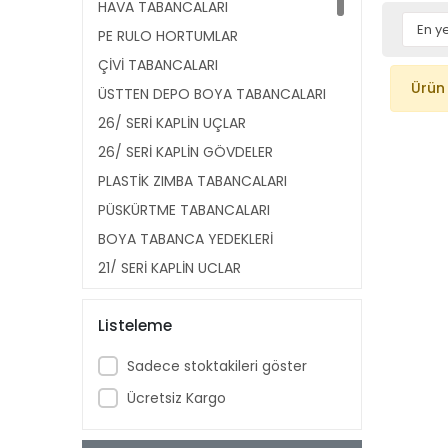
HAVA TABANCALARI
PE RULO HORTUMLAR
ÇİVİ TABANCALARI
Ürün
ÜSTTEN DEPO BOYA TABANCALARI
26/ SERİ KAPLİN UÇLAR
26/ SERİ KAPLİN GÖVDELER
PLASTİK ZIMBA TABANCALARI
PÜSKÜRTME TABANCALARI
BOYA TABANCA YEDEKLERİ
21/ SERİ KAPLİN UÇLAR
21/ SERİ KAPLİN GÖVDELER
Listeleme
14/ SERİ ÇİVİLER
HAVALI KESKİLER
Sadece stoktakileri göster
SPİRAL HORTUMLAR
Ücretsiz Kargo
KÖR TAPALAR
SEVİYE GÖSTERGELERİ