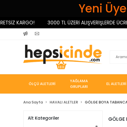
Yeni Üyel
ETSİZ KARGO!
3000 TL ÜZERİ ALIŞVERİŞLERDE ÜCRET
YAĞLAMA
ÖLÇÜ ALETLERİ
EL ALETLERİ
GRUPLARI
Ana Sayfa
HAVALI ALETLER
GÖLGE BOYA TABANCA
Alt Kategoriler
GÖLGE 