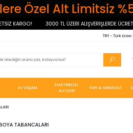
ere Özel Alt Limitsiz %
SİZ KARGO!
3000 TL ÜZERİ ALIŞVERİŞLERDE ÜCRETS
TRY - Türk Lirası
ELEKTRİKLİ EL
EV YAŞAM
YAPI & HIRDAVAT
O
ALETLERİ
LARI
BOYA TABANCALARI