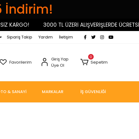
5 İndirim!
İZ KARGO!
3000 TL ÜZERİ ALIŞVERİŞLERDE ÜCRETSİZ
Sipariş Takip
Yardım
İletişim
0
Giriş Yap
Favorilerim
Sepetim
Üye Ol
TO & SANAYİ
MARKALAR
İŞ GÜVENLİĞİ