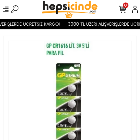
0
VERİŞLERDE ÜCRETSİZ KARGO!
3000 TL ÜZERİ ALIŞVERİŞLERDE ÜCR