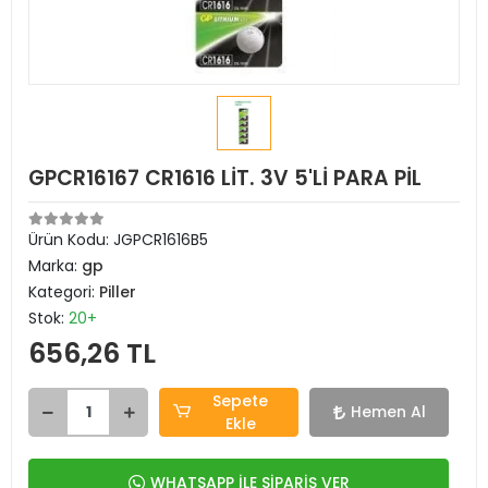
GPCR16167 CR1616 LİT. 3V 5'Lİ PARA PİL
Ürün Kodu:
JGPCR1616B5
Marka:
gp
Kategori:
Piller
Stok:
20+
656,26 TL
Sepete
Hemen Al
Ekle
WHATSAPP İLE SİPARİŞ VER