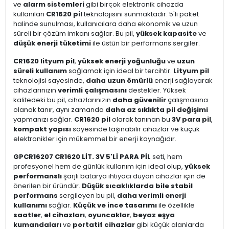
ve
alarm sistemleri
gibi birçok elektronik cihazda
kullanılan
CR1620 pil
teknolojisini sunmaktadır. 5'li paket
halinde sunulması, kullanıcılara daha ekonomik ve uzun
süreli bir çözüm imkanı sağlar. Bu pil,
yüksek kapasite
ve
düşük enerji tüketimi
ile üstün bir performans sergiler.
CR1620 lityum pil
,
yüksek enerji yoğunluğu
ve
uzun
süreli kullanım
sağlamak için ideal bir tercihtir.
Lityum pil
teknolojisi sayesinde,
daha uzun ömürlü
enerji sağlayarak
cihazlarınızın
verimli çalışmasını
destekler. Yüksek
kalitedeki bu pil, cihazlarınızın
daha güvenilir
çalışmasına
olanak tanır, aynı zamanda
daha az sıklıkta pil değişimi
yapmanızı sağlar.
CR1620 pil
olarak tanınan bu
3V para pil
,
kompakt yapısı
sayesinde taşınabilir cihazlar ve küçük
elektronikler için mükemmel bir enerji kaynağıdır.
GPCR16207 CR1620 LİT. 3V 5'Lİ PARA PİL
seti, hem
profesyonel hem de günlük kullanım için ideal olup,
yüksek
performanslı
şarjlı batarya ihtiyacı duyan cihazlar için de
önerilen bir üründür.
Düşük sıcaklıklarda bile stabil
performans
sergileyen bu pil,
daha verimli enerji
kullanımı
sağlar.
Küçük ve ince tasarımı
ile özellikle
saatler
,
el cihazları
,
oyuncaklar
,
beyaz eşya
kumandaları
ve
portatif cihazlar
gibi küçük alanlarda