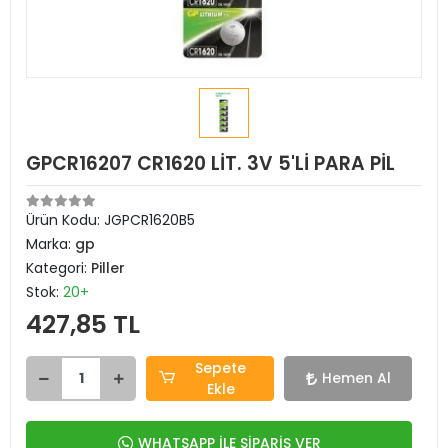
GPCR16207 CR1620 LİT. 3V 5'Lİ PARA PİL
Ürün Kodu:
JGPCR1620B5
Marka:
gp
Kategori:
Piller
Stok:
20+
427,85 TL
Sepete
Hemen Al
Ekle
WHATSAPP İLE SİPARİŞ VER