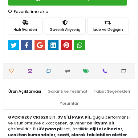
Favorilerime ekle
Hızlı Gönderi
Güvenli Alışveriş
İade ve Değişim
Ürün Açıklaması
Garanti ve Teslimat
Taksit Seçenekleri
Yorumlar
GPCR16207 CR1620 LİT. 3V 5'Lİ PARA PİL
, güçlü performansı
ve uzun ömrüyle dikkat çeken, güvenilir bir
lityum pil
çözümüdür. Bu
3V para pil
seti, özellikle
dijital cihazlar
,
uzaktan kumandalar
,
saati
,
olarak takılabilen aletler