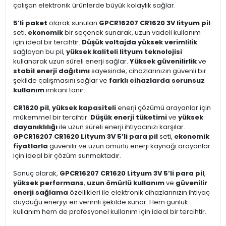
çalışan elektronik ürünlerde büyük kolaylık sağlar.
5’li paket
olarak sunulan
GPCR16207 CR1620 3V lityum pil
seti,
ekonomik
bir seçenek sunarak, uzun vadeli kullanım
için ideal bir tercihtir.
Düşük voltajda yüksek verimlilik
sağlayan bu pil,
yüksek kaliteli lityum teknolojisi
kullanarak uzun süreli enerji sağlar.
Yüksek güvenilirlik
ve
stabil enerji dağıtımı
sayesinde, cihazlarınızın güvenli bir
şekilde çalışmasını sağlar ve
farklı cihazlarda sorunsuz
kullanım
imkanı tanır.
CR1620 pil
,
yüksek kapasiteli
enerji çözümü arayanlar için
mükemmel bir tercihtir.
Düşük enerji tüketimi
ve
yüksek
dayanıklılığı
ile uzun süreli enerji ihtiyacınızı karşılar.
GPCR16207 CR1620 Lityum 3V 5’li para pil
seti,
ekonomik
fiyatlarla
güvenilir ve uzun ömürlü enerji kaynağı arayanlar
için ideal bir çözüm sunmaktadır.
Sonuç olarak,
GPCR16207 CR1620 Lityum 3V 5’li para pil
,
yüksek performans
,
uzun ömürlü kullanım
ve
güvenilir
enerji sağlama
özellikleri ile elektronik cihazlarınızın ihtiyaç
duyduğu enerjiyi en verimli şekilde sunar. Hem günlük
kullanım hem de profesyonel kullanım için ideal bir tercihtir.