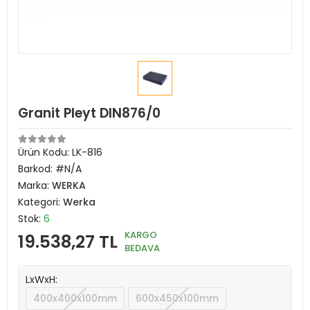
Granit Pleyt DIN876/0
Ürün Kodu:
LK-816
Barkod:
#N/A
Marka:
WERKA
Kategori:
Werka
Stok:
6
KARGO
19.538,27 TL
BEDAVA
LxWxH:
400x400x100mm
600x450x100mm