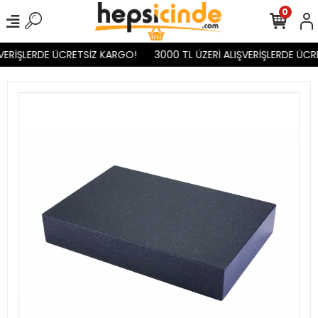
0
VERİŞLERDE ÜCRETSİZ KARGO!
3000 TL ÜZERİ ALIŞVERİŞLERDE ÜCR