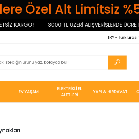
ere Özel Alt Limitsiz %
SİZ KARGO!
3000 TL ÜZERİ ALIŞVERİŞLERDE ÜCRETS
TRY - Türk Lirası
ELEKTRİKLİ EL
EV YAŞAM
YAPI & HIRDAVAT
O
ALETLERİ
nakları