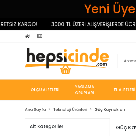
Yeni Üyel
ETSİZ KARGO!
3000 TL ÜZERİ ALIŞVERİŞLERDE ÜCRET
YAĞLAMA
ÖLÇÜ ALETLERİ
EL ALETLERİ
GRUPLARI
Ana Sayfa
Teknoloji Ürünleri
Güç Kaynakları
Alt Kategoriler
Güç Kay