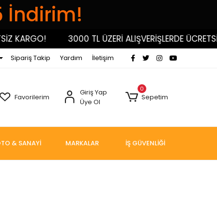
5 İndirim!
İZ KARGO!
3000 TL ÜZERİ ALIŞVERİŞLERDE ÜCRETSİZ
Sipariş Takip
Yardım
İletişim
0
Giriş Yap
Favorilerim
Sepetim
Üye Ol
TO & SANAYİ
MARKALAR
İŞ GÜVENLİĞİ