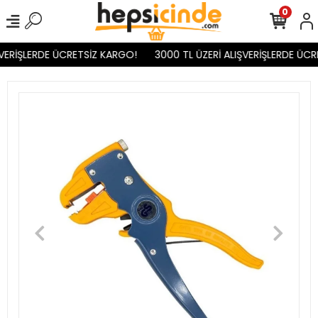
0
VERİŞLERDE ÜCRETSİZ KARGO!
3000 TL ÜZERİ ALIŞVERİŞLERDE ÜCR