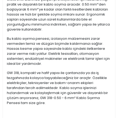
pratik ve dayanıklı bir kablo soyma aracıdır. 0.50 mm²’den
başlayarak 6 mm²’ye kadar olan farklı kesitlerdeki kabloları
hassas ve hızlı bir şekilde soyma imkanı sunar. Ergonomik
sapları sayesinde uzun süreli kullanımlarda bile el
yorgunluğunu minimuma indirirken, sağlam yapısı ile yıllarca
güvenle kullanılabilir.
Bu kablo sıyırma pensesi, izolasyon malzemesini zarar
vermeden temiz ve düzgün biçimde kaldırmanızı sağlar.
Hassas kesme yapısı sayesinde kablo içindeki iletkenlere
zarar verme riski yoktur. Elektrik tesisatları, otomasyon
sistemleri, endüstriyel makineler ve elektronik tamir işleri için
ideal bir yardımcıdır.
GW 318, kompakt ve hafif yapısı ile çantanızda ya da iş
tezgahınızda kolayca taşıyabileceğiniz bir araçtır. Özellikle
elektrikçiler, teknisyenler ve bakım-onarım ekipleri
tarafından tercih edilmektedir. Kablo soyma işlerinizi
hızlandırmak ve kolaylaştırmak için güvenilir ve dayanıklı bir
çözüm arıyorsanız, GW 318-0.50 - 6 mm² Kablo Sıyırma
Pensesi tam size göre.