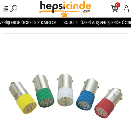
0
VERİŞLERDE ÜCRETSİZ KARGO!
3000 TL ÜZERİ ALIŞVERİŞLERDE ÜCR