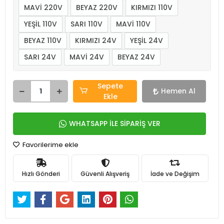
MAVİ 220V
BEYAZ 220V
KIRMIZI 110V
YEŞİL 110V
SARI 110V
MAVİ 110V
BEYAZ 110V
KIRMIZI 24V
YEŞİL 24V
SARI 24V
MAVİ 24V
BEYAZ 24V
Sepete
Hemen Al
Ekle
WHATSAPP İLE SİPARİŞ VER
Favorilerime ekle
Hızlı Gönderi
Güvenli Alışveriş
İade ve Değişim