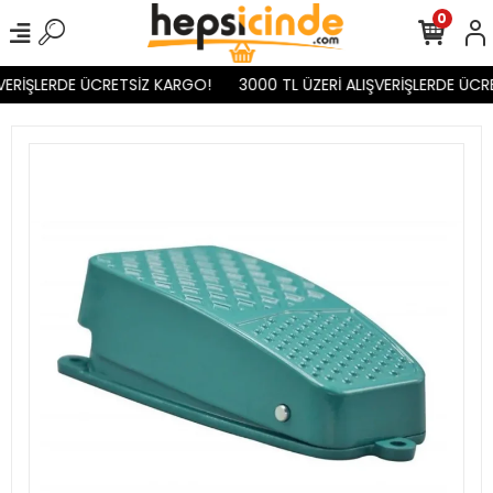
0
VERİŞLERDE ÜCRETSİZ KARGO!
3000 TL ÜZERİ ALIŞVERİŞLERDE ÜCR