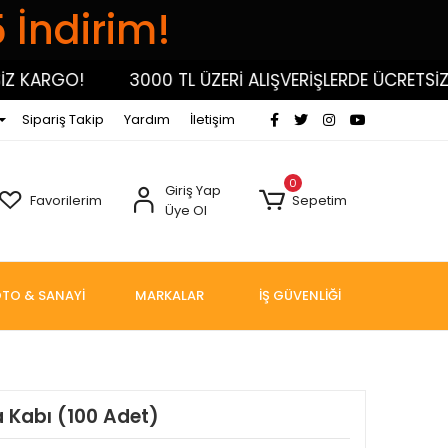
5 İndirim!
KARGO!
3000 TL ÜZERİ ALIŞVERİŞLERDE ÜCRETSİZ K
Sipariş Takip
Yardım
İletişim
0
Giriş Yap
Favorilerim
Sepetim
Üye Ol
TO & SANAYİ
MARKALAR
İŞ GÜVENLİĞİ
 Kabı (100 Adet)