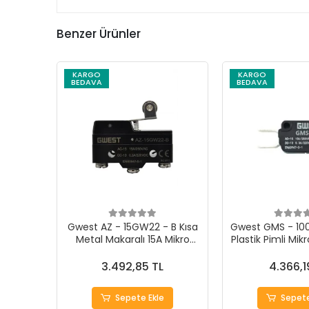
Benzer Ürünler
KARGO
KARGO
BEDAVA
BEDAVA
Gwest AZ - 15GW22 - B Kısa
Gwest GMS - 10
Metal Makaralı 15A Mikro
Plastik Pimli Mik
Switch (20 Adet)
Ade
3.492,85 TL
4.366,1
Sepete Ekle
Sepete