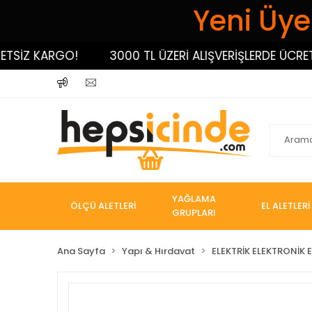
Yeni Üyel
İZ KARGO!
3000 TL ÜZERİ ALIŞVERİŞLERDE ÜCRETSİ
YAĞLAMA
ÖLÇÜ ALETLERİ
EL ALETLERİ
GRUPLARI
Ana Sayfa
Yapı & Hırdavat
ELEKTRİK ELEKTRONİK E