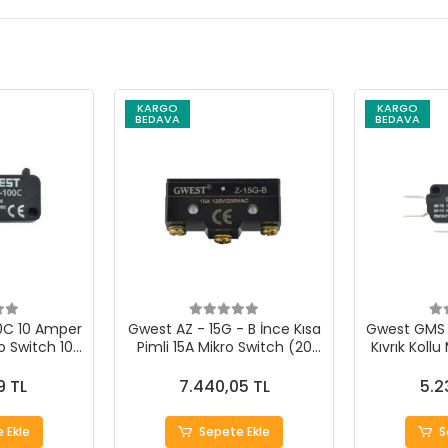
KARGO
KARGO
BEDAVA
BEDAVA
0C 10 Amper
Gwest AZ - 15G - B İnce Kısa
Gwest GMS 
ro Switch 100
Pimli 15A Mikro Switch (20
Kıvrık Kollu
t
Adet)
9 TL
7.440,05 TL
5.2
 Ekle
Sepete Ekle
S