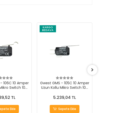
KARGO
KARG
BEDAVA
BEDAV
- 106C 10 Amper
Gwest GMS - 105C 10 Amper
Gwest 
 Mikro Switch 100
Uzun Kollu Mikro Switch 100
Kısa 
Adet
Adet
Mik
39,52 TL
5.239,04 TL
epete Ekle
Sepete Ekle