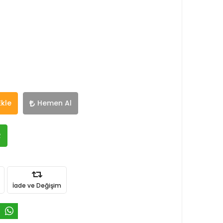
Ekle
Hemen Al
R
İade ve Değişim