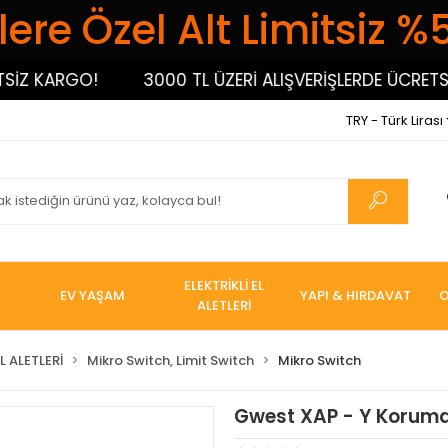
ere Özel Alt Limitsiz %
Z KARGO!
3000 TL ÜZERİ ALIŞVERİŞLERDE ÜCRETSİZ 
TRY - Türk Lirası
ELEKTRİKLİ EL
EV YAŞAM
YAPI & HIRDAVAT
O
ALETLERİ
L ALETLERİ
Mikro Switch, Limit Switch
Mikro Switch
Gwest XAP - Y Koruma