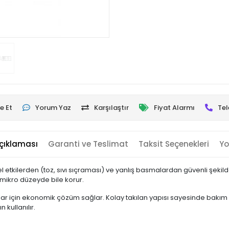
e Et
Yorum Yaz
Karşılaştır
Fiyat Alarmı
Tel
çıklaması
Garanti ve Teslimat
Taksit Seçenekleri
Yo
tkilerden (toz, sıvı sıçraması) ve yanlış basmalardan güvenli şekilde
mikro düzeyde bile korur.
ar için ekonomik çözüm sağlar. Kolay takılan yapısı sayesinde bakım sür
 kullanılır.