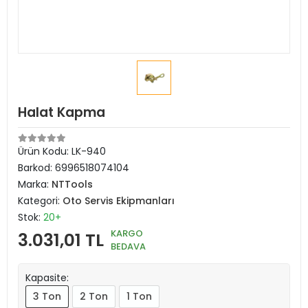
Halat Kapma
Ürün Kodu:
LK-940
Barkod:
6996518074104
Marka:
NTTools
Kategori:
Oto Servis Ekipmanları
Stok:
20+
KARGO
3.031,01 TL
BEDAVA
Kapasite:
3 Ton
2 Ton
1 Ton