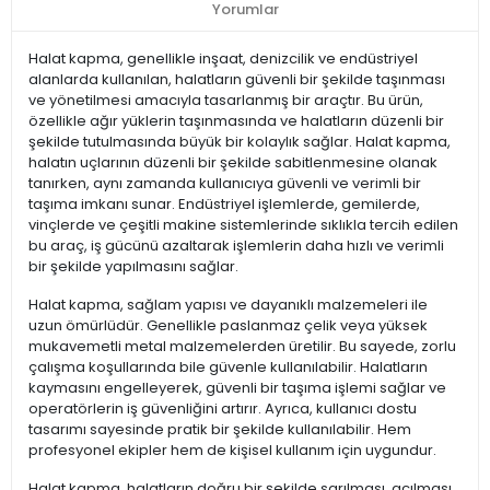
Yorumlar
Halat kapma, genellikle inşaat, denizcilik ve endüstriyel
alanlarda kullanılan, halatların güvenli bir şekilde taşınması
ve yönetilmesi amacıyla tasarlanmış bir araçtır. Bu ürün,
özellikle ağır yüklerin taşınmasında ve halatların düzenli bir
şekilde tutulmasında büyük bir kolaylık sağlar. Halat kapma,
halatın uçlarının düzenli bir şekilde sabitlenmesine olanak
tanırken, aynı zamanda kullanıcıya güvenli ve verimli bir
taşıma imkanı sunar. Endüstriyel işlemlerde, gemilerde,
vinçlerde ve çeşitli makine sistemlerinde sıklıkla tercih edilen
bu araç, iş gücünü azaltarak işlemlerin daha hızlı ve verimli
bir şekilde yapılmasını sağlar.
Halat kapma, sağlam yapısı ve dayanıklı malzemeleri ile
uzun ömürlüdür. Genellikle paslanmaz çelik veya yüksek
mukavemetli metal malzemelerden üretilir. Bu sayede, zorlu
çalışma koşullarında bile güvenle kullanılabilir. Halatların
kaymasını engelleyerek, güvenli bir taşıma işlemi sağlar ve
operatörlerin iş güvenliğini artırır. Ayrıca, kullanıcı dostu
tasarımı sayesinde pratik bir şekilde kullanılabilir. Hem
profesyonel ekipler hem de kişisel kullanım için uygundur.
Halat kapma, halatların doğru bir şekilde sarılması, açılması