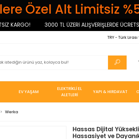
ere Özel Alt Limitsiz %
 KARGO!
3000 TL ÜZERİ ALIŞVERİŞLERDE ÜCRETSİZ 
TRY - Türk Lirası
ELEKTRİKLİ EL
EV YAŞAM
YAPI & HIRDAVAT
O
ALETLERİ
Werka
Hassas Dijital Yüksek
Hassasiyet ve Dayanıkl