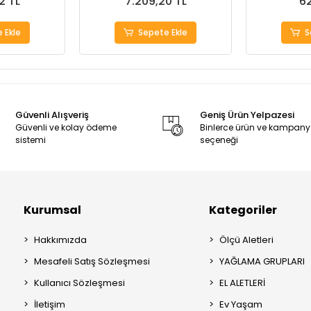
2 TL
7.209,20 TL
62
 Ekle
Sepete Ekle
S
Güvenli Alışveriş
Geniş Ürün Yelpazesi
Güvenli ve kolay ödeme
Binlerce ürün ve kampan
sistemi
seçeneği
Kurumsal
Kategoriler
Hakkımızda
Ölçü Aletleri
Mesafeli Satış Sözleşmesi
YAĞLAMA GRUPLARI
Kullanıcı Sözleşmesi
EL ALETLERİ
İletişim
Ev Yaşam