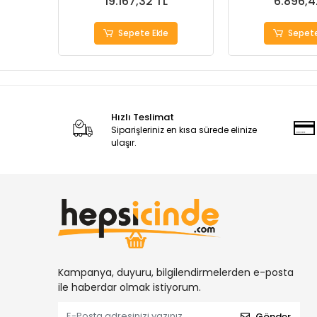
19.167,32 TL
6.896,4
Sepete Ekle
Sepete
Hızlı Teslimat
Siparişleriniz en kısa sürede elinize
ulaşır.
Kampanya, duyuru, bilgilendirmelerden e-posta
ile haberdar olmak istiyorum.
Gönder