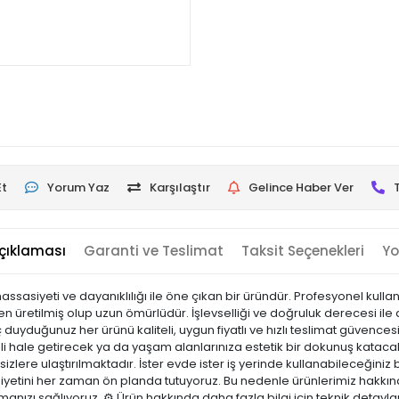
Et
Yorum Yaz
Karşılaştır
Gelince Haber Ver
çıklaması
Garanti ve Teslimat
Taksit Seçenekleri
Yo
sasiyeti ve dayanıklılığı ile öne çıkan bir üründür. Profesyonel kullanım 
 üretilmiş olup uzun ömürlüdür. İşlevselliği ve doğruluk derecesi ile d
 duyduğunuz her ürünü kaliteli, uygun fiyatlı ve hızlı teslimat güvenc
mli hale getirecek ya da yaşam alanlarınıza estetik bir dokunuş katacak
 sizlere ulaştırılmaktadır. İster evde ister iş yerinde kullanabileceğiniz b
yetini her zaman ön planda tutuyoruz. Bu nedenle ürünlerimiz hakkınd
pmanızı sağlıyoruz. ⚙️ Ürün hakkında daha fazla bilgi için teknik detayl