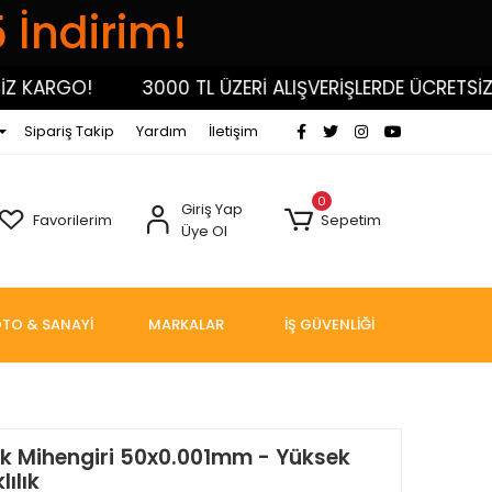
5 İndirim!
KARGO!
3000 TL ÜZERİ ALIŞVERİŞLERDE ÜCRETSİZ KA
Sipariş Takip
Yardım
İletişim
0
Giriş Yap
Favorilerim
Sepetim
Üye Ol
TO & SANAYİ
MARKALAR
İŞ GÜVENLİĞİ
lik Mihengiri 50x0.001mm - Yüksek
ılık