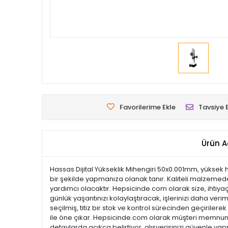
Favorilerime Ekle
Tavsiye 
Ürün A
Hassas Dijital Yükseklik Mihengiri 50x0.001mm, yüksek has
bir şekilde yapmanıza olanak tanır. Kaliteli malzemeden
yardımcı olacaktır. Hepsicinde.com olarak size, ihtiyaç
günlük yaşantınızı kolaylaştıracak, işlerinizi daha veri
seçilmiş, titiz bir stok ve kontrol sürecinden geçirilerek
ile öne çıkar. Hepsicinde.com olarak müşteri memnuni
detaylarda açıkça belirtiyor, alışverişinizi güvenle ya