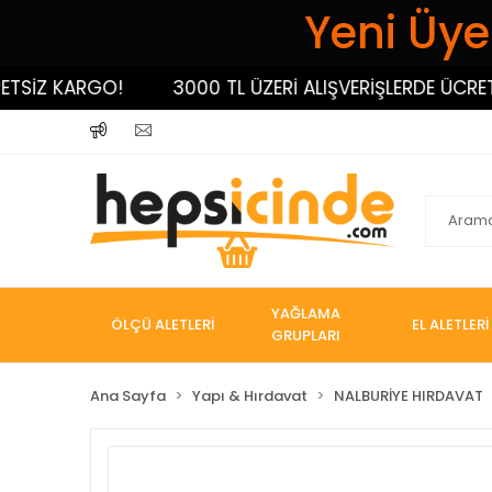
Yeni Üyel
İZ KARGO!
3000 TL ÜZERİ ALIŞVERİŞLERDE ÜCRETSİZ
YAĞLAMA
ÖLÇÜ ALETLERİ
EL ALETLERİ
GRUPLARI
Ana Sayfa
Yapı & Hırdavat
NALBURİYE HIRDAVAT