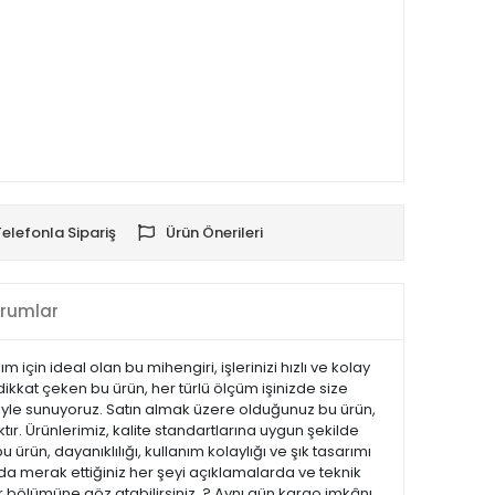
Telefonla Sipariş
Ürün Önerileri
rumlar
için ideal olan bu mihengiri, işlerinizi hızlı ve kolay
ikkat çeken bu ürün, her türlü ölçüm işinizde size
esiyle sunuyoruz. Satın almak üzere olduğunuz bu ürün,
tır. Ürünlerimiz, kalite standartlarına uygun şekilde
u ürün, dayanıklılığı, kullanım kolaylığı ve şık tasarımı
a merak ettiğiniz her şeyi açıklamalarda ve teknik
ar bölümüne göz atabilirsiniz. ? Aynı gün kargo imkânı,