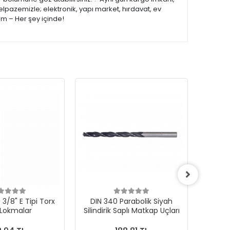
elpazemizle; elektronik, yapı market, hırdavat, ev
om – Her şey içinde!
3/8" E Tipi Torx
DIN 340 Parabolik Siyah
 Lokmalar
Silindirik Saplı Matkap Uçları
1000Ad