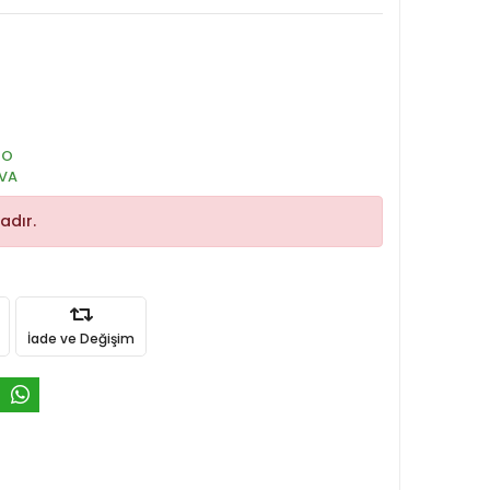
GO
VA
adır.
İade ve Değişim