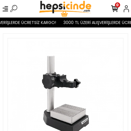
0
VERİŞLERDE ÜCRETSİZ KARGO!
3000 TL ÜZERİ ALIŞVERİŞLERDE ÜCR