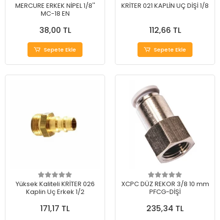
MERCURE ERKEK NİPEL 1/8''
KRİTER 021 KAPLİN UÇ DİŞİ 1/8
MC-18 EN
38,00 TL
112,66 TL
Sepete Ekle
Sepete Ekle
Yüksek Kaliteli KRİTER 026
XCPC DÜZ REKOR 3/8 10 mm
Kaplin Uç Erkek 1/2
PFCG-DİŞİ
171,17 TL
235,34 TL