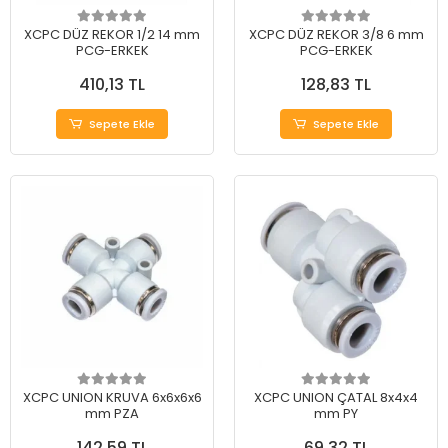
XCPC DÜZ REKOR 1/2 14 mm
XCPC DÜZ REKOR 3/8 6 mm
PCG-ERKEK
PCG-ERKEK
410,13 TL
128,83 TL
Sepete Ekle
Sepete Ekle
XCPC UNION KRUVA 6x6x6x6
XCPC UNION ÇATAL 8x4x4
mm PZA
mm PY
142,59 TL
69,32 TL