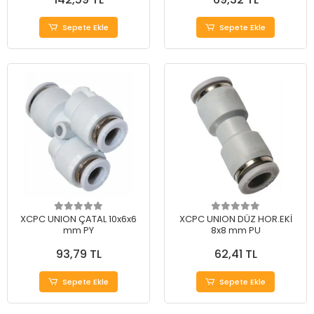
Sepete Ekle
Sepete Ekle
XCPC UNION ÇATAL 10x6x6
XCPC UNION DÜZ HOR.EKİ
mm PY
8x8 mm PU
93,79 TL
62,41 TL
Sepete Ekle
Sepete Ekle