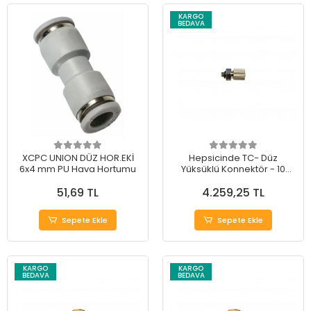
KARGO
BEDAVA
XCPC UNION DÜZ HOR.EKİ
Hepsicinde TC- Düz
6x4 mm PU Hava Hortumu
Yüksüklü Konnektör - 10
Adet
51,69 TL
4.259,25 TL
Sepete Ekle
Sepete Ekle
KARGO
KARGO
BEDAVA
BEDAVA