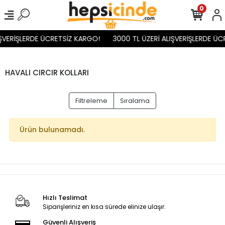
0
IŞVERİŞLERDE ÜCRETSİZ KARGO!
3000 TL ÜZERİ ALIŞVERİŞLERDE ÜC
HAVALI CIRCIR KOLLARI
Filtreleme
Sıralama
Ürün bulunamadı.
Hızlı Teslimat
Siparişleriniz en kısa sürede elinize ulaşır.
Güvenli Alışveriş