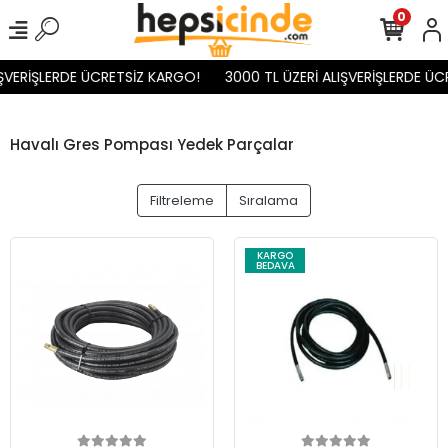
0
IŞVERİŞLERDE ÜCRETSİZ KARGO!
3000 TL ÜZERİ ALIŞVERİŞLERDE ÜC
Havalı Gres Pompası Yedek Parçalar
Filtreleme
Sıralama
KARGO
BEDAVA