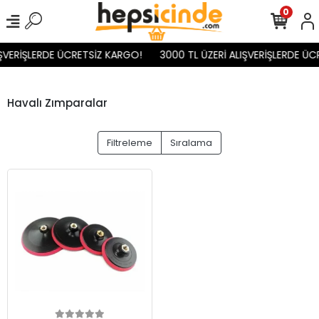
0
IŞVERİŞLERDE ÜCRETSİZ KARGO!
3000 TL ÜZERİ ALIŞVERİŞLERDE ÜC
Havalı Zımparalar
Filtreleme
Sıralama