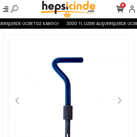
0
VERİŞLERDE ÜCRETSİZ KARGO!
3000 TL ÜZERİ ALIŞVERİŞLERDE ÜCR