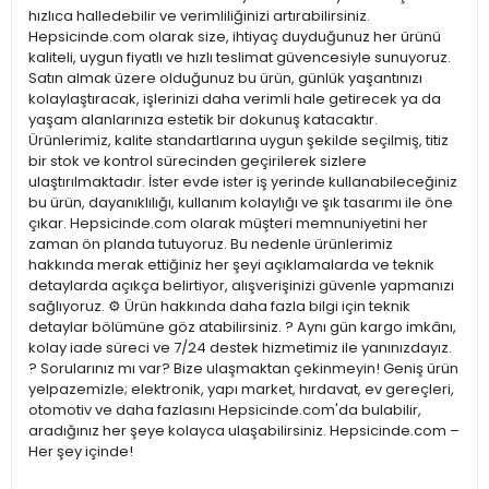
hızlıca halledebilir ve verimliliğinizi artırabilirsiniz.
Hepsicinde.com olarak size, ihtiyaç duyduğunuz her ürünü
kaliteli, uygun fiyatlı ve hızlı teslimat güvencesiyle sunuyoruz.
Satın almak üzere olduğunuz bu ürün, günlük yaşantınızı
kolaylaştıracak, işlerinizi daha verimli hale getirecek ya da
yaşam alanlarınıza estetik bir dokunuş katacaktır.
Ürünlerimiz, kalite standartlarına uygun şekilde seçilmiş, titiz
bir stok ve kontrol sürecinden geçirilerek sizlere
ulaştırılmaktadır. İster evde ister iş yerinde kullanabileceğiniz
bu ürün, dayanıklılığı, kullanım kolaylığı ve şık tasarımı ile öne
çıkar. Hepsicinde.com olarak müşteri memnuniyetini her
zaman ön planda tutuyoruz. Bu nedenle ürünlerimiz
hakkında merak ettiğiniz her şeyi açıklamalarda ve teknik
detaylarda açıkça belirtiyor, alışverişinizi güvenle yapmanızı
sağlıyoruz. ⚙️ Ürün hakkında daha fazla bilgi için teknik
detaylar bölümüne göz atabilirsiniz. ? Aynı gün kargo imkânı,
kolay iade süreci ve 7/24 destek hizmetimiz ile yanınızdayız.
? Sorularınız mı var? Bize ulaşmaktan çekinmeyin! Geniş ürün
yelpazemizle; elektronik, yapı market, hırdavat, ev gereçleri,
otomotiv ve daha fazlasını Hepsicinde.com'da bulabilir,
aradığınız her şeye kolayca ulaşabilirsiniz. Hepsicinde.com –
Her şey içinde!