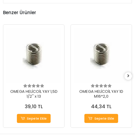
Benzer Ürünler
OMEGA HELİCOİL YAY 1,5D
OMEGA HELİCOİL YAY 1D
1/2'' x 13
M16*2,0
39,10 TL
44,34 TL
Sepete Ekle
Sepete Ekle