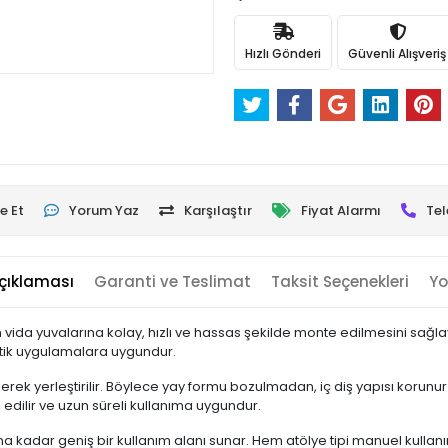
Hızlı Gönderi
Güvenli Alışveriş
e Et
Yorum Yaz
Karşılaştır
Fiyat Alarmı
Tel
çıklaması
Garanti ve Teslimat
Taksit Seçenekleri
Yo
ın vida yuvalarına kolay, hızlı ve hassas şekilde monte edilmesini sağla
tik uygulamalara uygundur.
erek yerleştirilir. Böylece yay formu bozulmadan, iç diş yapısı korunur
 edilir ve uzun süreli kullanıma uygundur.
na kadar geniş bir kullanım alanı sunar. Hem atölye tipi manuel kullan