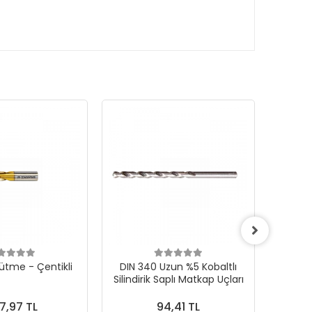
ütme - Çentikli
DIN 340 Uzun %5 Kobaltlı
CONE F 
Silindirik Saplı Matkap Uçları
Karb
7,97 TL
94,41 TL