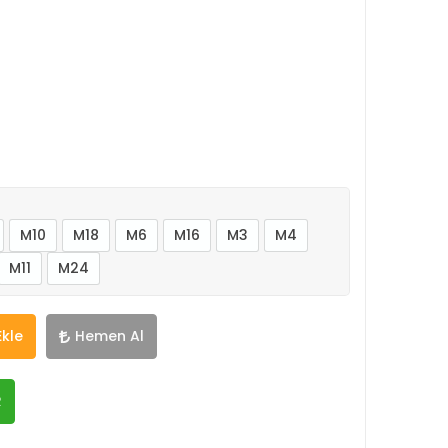
M10
M18
M6
M16
M3
M4
M11
M24
Ekle
Hemen Al
R