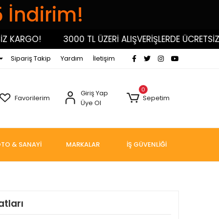
5 İndirim!
KARGO!
3000 TL ÜZERİ ALIŞVERİŞLERDE ÜCRETSİZ KA
Sipariş Takip
Yardım
İletişim
0
Giriş Yap
Favorilerim
Sepetim
Üye Ol
TO & SANAYİ
MARKALAR
İŞ GÜVENLİĞİ
tları