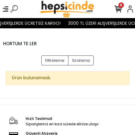
0
IŞVERİŞLERDE ÜCRETSİZ KARGO!
3000 TL ÜZERİ ALIŞVERİŞLERDE ÜC
HORTUM TE LER
Filtreleme
Sıralama
Ürün bulunamadı.
Hızlı Teslimat
Siparişleriniz en kısa sürede elinize ulaşır.
Güvenli Alışveriş