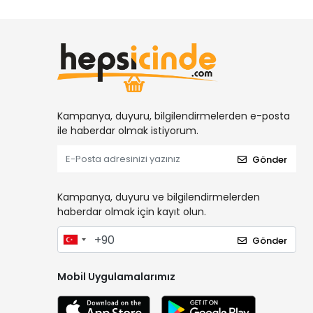
Metal Fittingsler
Oksijen Saati ve Argon Saati
Ara Uzatmalar
Havalı Kalafat Tabancaları
Detaylı Temizlik Tabancası
Kampanya, duyuru, bilgilendirmelerden e-posta
ile haberdar olmak istiyorum.
Gönder
Kampanya, duyuru ve bilgilendirmelerden
haberdar olmak için kayıt olun.
Gönder
Mobil Uygulamalarımız