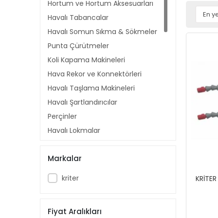
Hortum ve Hortum Aksesuarları
Havalı Tabancalar
Havalı Somun Sıkma & Sökmeler
Punta Çürütmeler
Koli Kapama Makineleri
Hava Rekor ve Konnektörleri
Havalı Taşlama Makineleri
Havalı Şartlandırıcılar
Perçinler
Havalı Lokmalar
Gres Pompaları
Markalar
Mafsallar
Havalı Alet Setleri
kriter
KRİTER
Havşa Makinaları
Cırt Tabanlar
Fiyat Aralıkları
Hortumlar