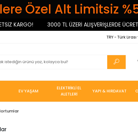
ere Özel Alt Limitsiz %
SİZ KARGO!
3000 TL ÜZERİ ALIŞVERİŞLERDE ÜCRETSİ
TRY - Türk Lirası
ELEKTRİKLİ EL
EV YAŞAM
YAPI & HIRDAVAT
O
ALETLERİ
Hortumlar
lar