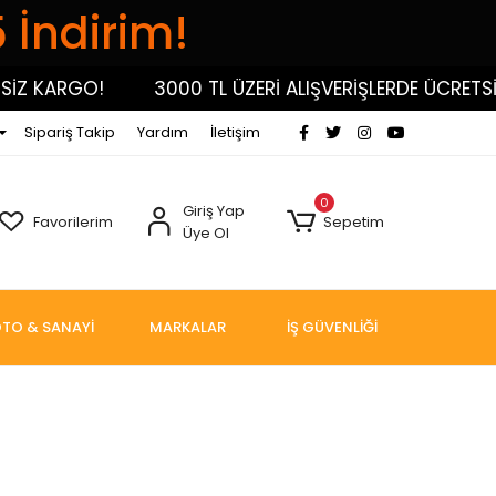
5 İndirim!
Z KARGO!
3000 TL ÜZERİ ALIŞVERİŞLERDE ÜCRETSİZ
Sipariş Takip
Yardım
İletişim
0
Giriş Yap
Favorilerim
Sepetim
Üye Ol
TO & SANAYİ
MARKALAR
İŞ GÜVENLİĞİ