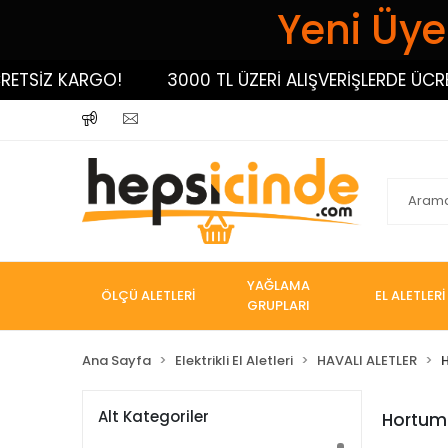
Yeni Üyel
TSİZ KARGO!
3000 TL ÜZERİ ALIŞVERİŞLERDE ÜCRET
YAĞLAMA
ÖLÇÜ ALETLERİ
EL ALETLERİ
GRUPLARI
Ana Sayfa
Elektrikli El Aletleri
HAVALI ALETLER
Alt Kategoriler
Hortum