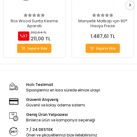
Rox Wood Sunta Kesme
Manyetik Matkap için 90°
Aparatı
Havşa Freze
332,64 TL
1.487,61 TL
%37
211,00 TL
Sepete Ekle
Sepete Ekle
Hızlı Teslimat
Siparişleriniz en kısa sürede elinize ulaşır.
Güvenli Alışveriş
Güvenli ve kolay ödeme sistemi
Geniş Ürün Yelpazesi
Binlerce ürün ve kampanya seçeneği
7 / 24 DESTEK
Öneri ve şikayetlerinizi bize iletebilirsiniz.