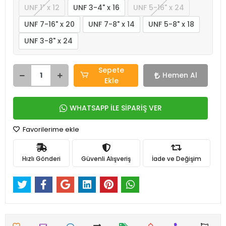
UNF 1" x 12
UNF 3-4" x 16
UNF 5-16" x 24
UNF 7-16" x 20
UNF 7-8" x 14
UNF 5-8" x 18
UNF 3-8" x 24
Sepete
Hemen Al
Ekle
WHATSAPP İLE SİPARİŞ VER
Favorilerime ekle
Hızlı Gönderi
Güvenli Alışveriş
İade ve Değişim