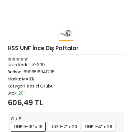
HSS UNF İnce Diş Paftalar
Ürün Kodu:
LK-309
Barkod:
6996518041205
Marka:
MAIER
Kategori:
Kesici Grubu
Stok:
20+
606,49 TL
Ø x P:
UNF 9-16" x 18
UNF 1-2" x 20
UNF 1-4" x 28