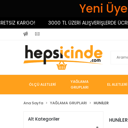
Yeni Üyel
ETSİZ KARGO!
3000 TL ÜZERİ ALIŞVERİŞLERDE ÜCRET
YAĞLAMA
ÖLÇÜ ALETLERİ
EL ALETLERİ
GRUPLARI
Ana Sayfa
YAĞLAMA GRUPLARI
HUNİLER
Alt Kategoriler
HUNİLER