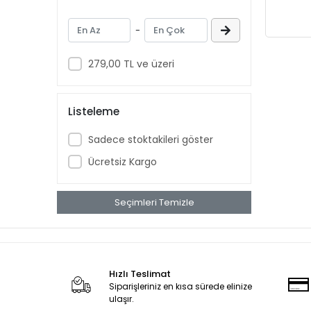
-
279,00 TL ve üzeri
Listeleme
Sadece stoktakileri göster
Ücretsiz Kargo
Seçimleri Temizle
Hızlı Teslimat
Siparişleriniz en kısa sürede elinize
ulaşır.