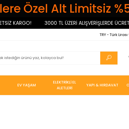
ere Özel Alt Limitsiz %
SİZ KARGO!
3000 TL ÜZERİ ALIŞVERİŞLERDE ÜCRETS
TRY - Türk Lirası
ELEKTRİKLİ EL
EV YAŞAM
YAPI & HIRDAVAT
O
ALETLERİ