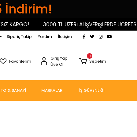
5 İndirim!
İZ KARGO!
3000 TL ÜZERİ ALIŞVERİŞLERDE ÜCRETSİZ
Sipariş Takip
Yardım
İletişim
0
Giriş Yap
Favorilerim
Sepetim
Üye Ol
TO & SANAYİ
MARKALAR
İŞ GÜVENLİĞİ