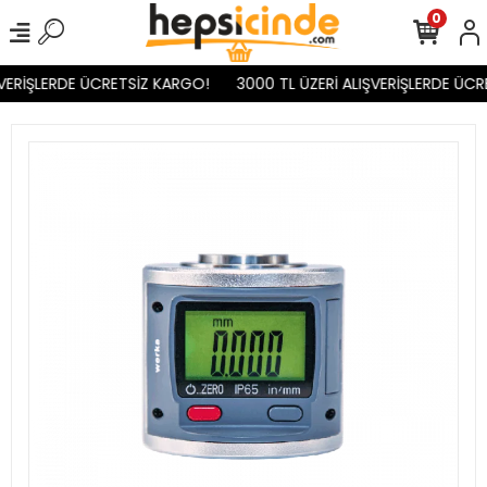
0
VERİŞLERDE ÜCRETSİZ KARGO!
3000 TL ÜZERİ ALIŞVERİŞLERDE ÜCR