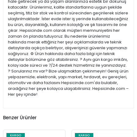
hale getirecek ya da yaşam alanlarınıza estetik bir dokunuş
katacaktır. Ürünlerimiz, kalite standartlarına uygun şekilde
seçilmiş, titiz bir stok ve kontrol sürecinden geçirilerek sizlere
ulaştırılmaktadır. İster evde ister iş yerinde kullanabileceğiniz
bu ürün, dayanıklılığı, kullanım kolaylığı ve şık tasarımı ile öne
çıkar. Hepsicinde.com olarak müşteri memnuniyetini her
zaman ön planda tutuyoruz. Bu nedenle ürünlerimiz
hakkında merak ettiğiniz her şeyi açıklamalarda ve teknik
detaylarda açıkça belirtiyor, alışverişinizi güvenle yapmanızı
sağlıyoruz. ⚙️ Ürün hakkında daha fazla bilgi için teknik
detaylar bölümüne göz atabilirsiniz. ? Aynı gün kargo imkânı,
kolay iade süreci ve 7/24 destek hizmetimiz ile yanınızdayız.
? Sorularınız mı var? Bize ulaşmaktan çekinmeyin! Geniş ürün
yelpazemizle; elektronik, yapı market, hırdavat, ev gereçleri,
otomotiv ve daha fazlasını Hepsicinde.com'da bulabilir,
aradığınız her şeye kolayca ulaşabilirsiniz. Hepsicinde.com –
Her şey içinde!
Benzer Ürünler
KARGO
KARGO