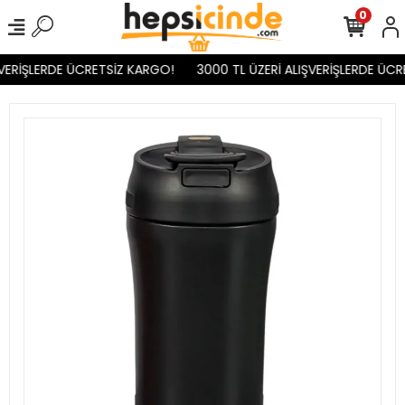
0
VERİŞLERDE ÜCRETSİZ KARGO!
3000 TL ÜZERİ ALIŞVERİŞLERDE ÜCR