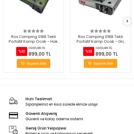
Rox Camping 0188 Tekli
Rox Camping 0188 Tekli
Portatif Kamp Ocak - Haki
Portatif Kamp Ocak - Gri,
Yeşil, Rüzgarlıklı, Ekstra Gaz
Rüzgarlıklı, Ekstra Gaz Girişli
1.001,48 TL
1.001,48 TL
Girişli
%10
%10
899,00 TL
899,00 TL
Sepete Ekle
Sepete Ekle
Hızlı Teslimat
Siparişleriniz en kısa sürede elinize ulaşır.
Güvenli Alışveriş
Güvenli ve kolay ödeme sistemi
Geniş Ürün Yelpazesi
Binlerce ürün ve kampanya seçeneği