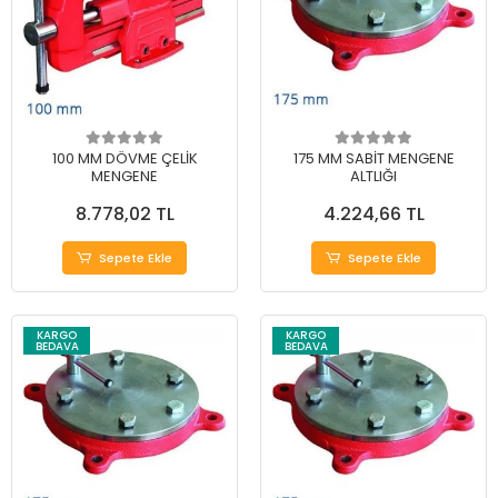
100 MM DÖVME ÇELİK
175 MM SABİT MENGENE
MENGENE
ALTLIĞI
8.778,02 TL
4.224,66 TL
Sepete Ekle
Sepete Ekle
KARGO
KARGO
BEDAVA
BEDAVA