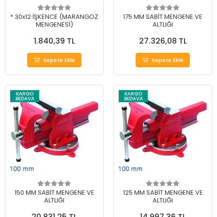
* 30x12 İŞKENCE (MARANGOZ
175 MM SABİT MENGENE VE
MENGENESİ)
ALTLIĞI
1.840,39 TL
27.326,08 TL
Sepete Ekle
Sepete Ekle
KARGO
KARGO
BEDAVA
BEDAVA
150 MM SABİT MENGENE VE
125 MM SABİT MENGENE VE
ALTLIĞI
ALTLIĞI
20.831,25 TL
14.997,36 TL