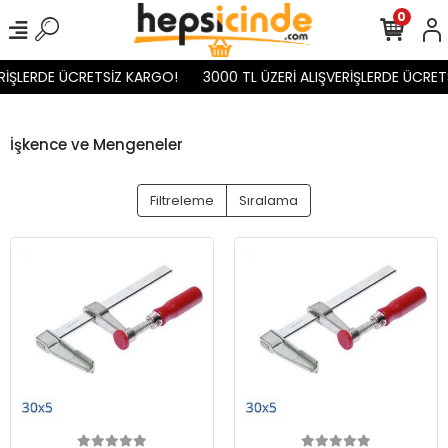
0
İŞLERDE ÜCRETSİZ KARGO!
3000 TL ÜZERİ ALIŞVERİŞLERDE ÜCRETS
İşkence ve Mengeneler
Filtreleme
Sıralama