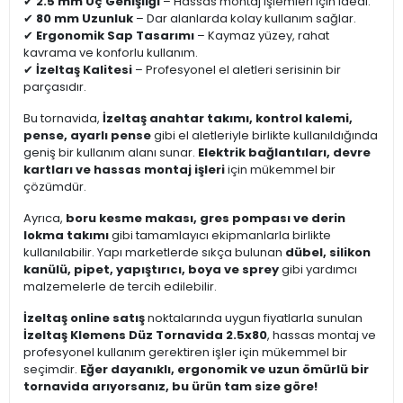
✔
2.5 mm Uç Genişliği
– Hassas montaj işlemleri için ideal.
✔
80 mm Uzunluk
– Dar alanlarda kolay kullanım sağlar.
✔
Ergonomik Sap Tasarımı
– Kaymaz yüzey, rahat
kavrama ve konforlu kullanım.
✔
İzeltaş Kalitesi
– Profesyonel el aletleri serisinin bir
parçasıdır.
Bu tornavida,
İzeltaş anahtar takımı, kontrol kalemi,
pense, ayarlı pense
gibi el aletleriyle birlikte kullanıldığında
geniş bir kullanım alanı sunar.
Elektrik bağlantıları, devre
kartları ve hassas montaj işleri
için mükemmel bir
çözümdür.
Ayrıca,
boru kesme makası, gres pompası ve derin
lokma takımı
gibi tamamlayıcı ekipmanlarla birlikte
kullanılabilir. Yapı marketlerde sıkça bulunan
dübel, silikon
kanülü, pipet, yapıştırıcı, boya ve sprey
gibi yardımcı
malzemelerle de tercih edilebilir.
İzeltaş online satış
noktalarında uygun fiyatlarla sunulan
İzeltaş Klemens Düz Tornavida 2.5x80
, hassas montaj ve
profesyonel kullanım gerektiren işler için mükemmel bir
seçimdir.
Eğer dayanıklı, ergonomik ve uzun ömürlü bir
tornavida arıyorsanız, bu ürün tam size göre!