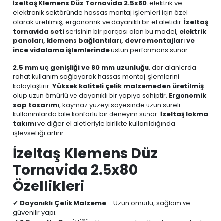
İzeltaş Klemens Düz Tornavida 2.5x80
, elektrik ve
elektronik sektöründe hassas montaj işlemleri için özel
olarak üretilmiş, ergonomik ve dayanıklı bir el aletidir.
İzeltaş
tornavida seti
serisinin bir parçası olan bu model,
elektrik
panoları, klemens bağlantıları, devre montajları ve
ince vidalama işlemlerinde
üstün performans sunar.
2.5 mm uç genişliği ve 80 mm uzunluğu
, dar alanlarda
rahat kullanım sağlayarak hassas montaj işlemlerini
kolaylaştırır.
Yüksek kaliteli çelik malzemeden üretilmiş
olup uzun ömürlü ve dayanıklı bir yapıya sahiptir.
Ergonomik
sap tasarımı
, kaymaz yüzeyi sayesinde uzun süreli
kullanımlarda bile konforlu bir deneyim sunar.
İzeltaş lokma
takımı
ve diğer el aletleriyle birlikte kullanıldığında
işlevselliği artırır.
İzeltaş Klemens Düz
Tornavida 2.5x80
Özellikleri
✔
Dayanıklı Çelik Malzeme
– Uzun ömürlü, sağlam ve
güvenilir yapı.