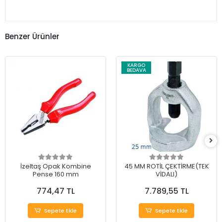
Benzer Ürünler
KARGO
BEDAVA
İzeltaş Opak Kombine
45 MM ROTİL ÇEKTİRME(TEK
Pense 160 mm
VİDALI)
774,47 TL
7.789,55 TL
Sepete Ekle
Sepete Ekle