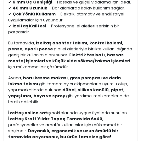
✔
6 mm Uç Genişliği
– Hassas ve güçlü vidalama için ideal.
✔
40 mm Uzunluk
– Dar alanlarda kolay kullanım sağlar.
✔
Çok Yönlü Kullanım
– Elektrik, otomotiv ve endüstriyel
uygulamalar için uygundur.
✔
İzeltaş Kalitesi
– Profesyonel el aletleri serisinin bir
parçasıdır.
Bu tornavida,
İzeltaş anahtar takımı, kontrol kalemi,
pense, ayarlı pense
gibi el aletleriyle birlikte kullanıldığında
geniş bir kullanım alanı sunar.
Elektrik tesisatı, hassas
montaj işlemleri ve küçük vida sökme/takma işlemleri
için mükemmel bir çözümdür.
Ayrıca,
boru kesme makası, gres pompası ve derin
lokma takımı
gibi tamamlayıcı ekipmanlarla uyumlu olup,
yapı marketlerde bulunan
dübel, silikon kanülü, pipet,
yapıştırıcı, boya ve sprey
gibi yardımcı malzemelerle de
tercih edilebilir.
İzeltaş online satış
noktalarında uygun fiyatlarla sunulan
İzeltaş Kraft Yıldız Topaç Tornavida 6x40
,
profesyoneller ve amatör kullanıcılar için mükemmel bir
seçimdir.
Dayanıklı, ergonomik ve uzun ömürlü bir
tornavida arıyorsanız, bu ürün tam size göre!