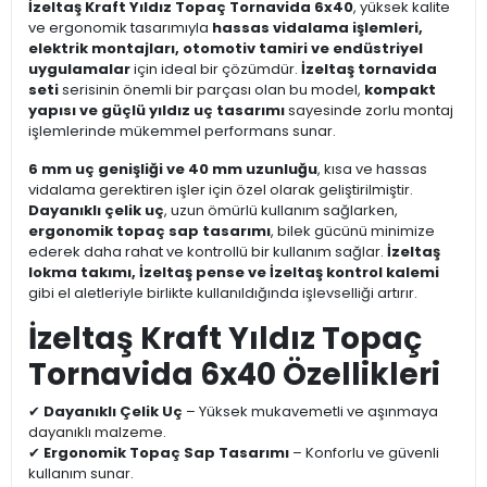
İzeltaş Kraft Yıldız Topaç Tornavida 6x40
, yüksek kalite
ve ergonomik tasarımıyla
hassas vidalama işlemleri,
elektrik montajları, otomotiv tamiri ve endüstriyel
uygulamalar
için ideal bir çözümdür.
İzeltaş tornavida
seti
serisinin önemli bir parçası olan bu model,
kompakt
yapısı ve güçlü yıldız uç tasarımı
sayesinde zorlu montaj
işlemlerinde mükemmel performans sunar.
6 mm uç genişliği ve 40 mm uzunluğu
, kısa ve hassas
vidalama gerektiren işler için özel olarak geliştirilmiştir.
Dayanıklı çelik uç
, uzun ömürlü kullanım sağlarken,
ergonomik topaç sap tasarımı
, bilek gücünü minimize
ederek daha rahat ve kontrollü bir kullanım sağlar.
İzeltaş
lokma takımı, İzeltaş pense ve İzeltaş kontrol kalemi
gibi el aletleriyle birlikte kullanıldığında işlevselliği artırır.
İzeltaş Kraft Yıldız Topaç
Tornavida 6x40 Özellikleri
✔
Dayanıklı Çelik Uç
– Yüksek mukavemetli ve aşınmaya
dayanıklı malzeme.
✔
Ergonomik Topaç Sap Tasarımı
– Konforlu ve güvenli
kullanım sunar.