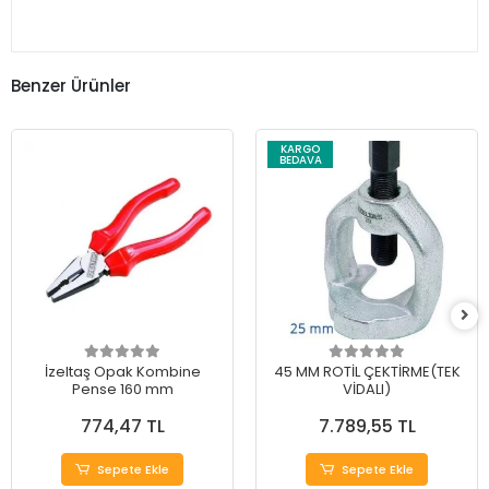
Benzer Ürünler
KARGO
BEDAVA
İzeltaş Opak Kombine
45 MM ROTİL ÇEKTİRME(TEK
Pense 160 mm
VİDALI)
774,47 TL
7.789,55 TL
Sepete Ekle
Sepete Ekle