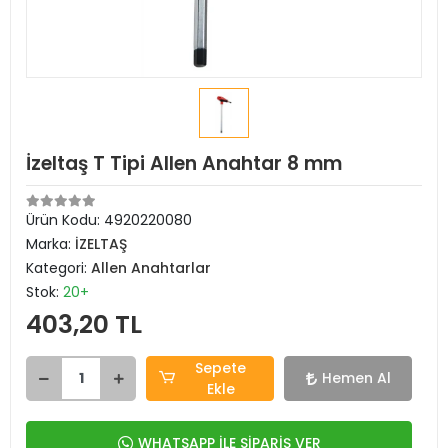
İzeltaş T Tipi Allen Anahtar 8 mm
Ürün Kodu:
4920220080
Marka:
İZELTAŞ
Kategori:
Allen Anahtarlar
Stok:
20+
403,20 TL
Sepete
Hemen Al
Ekle
WHATSAPP İLE SİPARİŞ VER