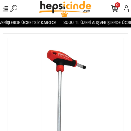
0
VERİŞLERDE ÜCRETSİZ KARGO!
3000 TL ÜZERİ ALIŞVERİŞLERDE ÜCR