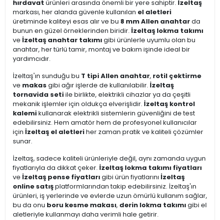
hırdavat
ürünleri arasında önemli bir yere sahiptir.
İzeltaş
markası, her alanda güvenle kullanılan
el aletleri
üretiminde kaliteyi esas alır ve bu
8 mm Allen anahtar
da
bunun en güzel örneklerinden biridir.
İzeltaş lokma takımı
ve
İzeltaş anahtar takımı
gibi ürünlerle uyumlu olan bu
anahtar, her türlü tamir, montaj ve bakım işinde ideal bir
yardımcıdır.
İzeltaş'ın sunduğu bu
T tipi Allen anahtar
,
rotil çektirme
ve
makas
gibi ağır işlerde de kullanılabilir.
İzeltaş
tornavida seti
ile birlikte, elektrikli cihazlar ya da çeşitli
mekanik işlemler için oldukça elverişlidir.
İzeltaş kontrol
kalemi
kullanarak elektrikli sistemlerin güvenliğini de test
edebilirsiniz. Hem amatör hem de profesyonel kullanıcılar
için
İzeltaş el aletleri
her zaman pratik ve kaliteli çözümler
sunar.
İzeltaş, sadece kaliteli ürünleriyle değil, aynı zamanda uygun
fiyatlarıyla da dikkat çeker.
İzeltaş lokma takımı fiyatları
ve
İzeltaş pense fiyatları
gibi ürün fiyatlarını
İzeltaş
online satış
platformlarından takip edebilirsiniz. İzeltaş'ın
ürünleri, iş yerlerinde ve evlerde uzun ömürlü kullanım sağlar,
bu da onu
boru kesme makası
,
derin lokma takımı
gibi el
aletleriyle kullanmayı daha verimli hale getirir.